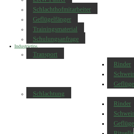
Schlachthofmitarbeiter
Geflügelfänger
Trainingsmaterial
Schulungsanfrage
Industrietips
Transport
Rinder
Schwei
Geflüge
Schlachtung
Rinder
Schwei
Geflüge
Rituelle