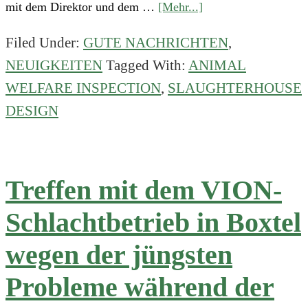
about
mit dem Direktor und dem …
[Mehr...]
Gosschalk
Filed Under:
GUTE NACHRICHTEN
,
arbeitet
NEUIGKEITEN
Tagged With:
ANIMAL
weiter
an
WELFARE INSPECTION
,
SLAUGHTERHOUSE
der
DESIGN
Verbesserung
des
Tierschutzes
Treffen mit dem VION-
Schlachtbetrieb in Boxtel
wegen der jüngsten
Probleme während der