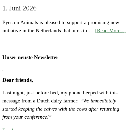
1. Juni 2026
Eyes on Animals is pleased to support a promising new
a
initiative in the Netherlands that aims to …
[Read More...]
S
“
o
Unser neuste Newsletter
H
P
Dear friends,
A
Last night, just before bed, my phone beeped with this
N
message from a Dutch dairy farmer:
“We immediately
E
started keeping the calves with the cows after returning
C
from your conference!”
f
B