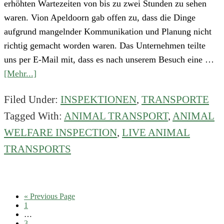
erhöhten Wartezeiten von bis zu zwei Stunden zu sehen
waren. Vion Apeldoorn gab offen zu, dass die Dinge
aufgrund mangelnder Kommunikation und Planung nicht
richtig gemacht worden waren. Das Unternehmen teilte
uns per E-Mail mit, dass es nach unserem Besuch eine …
about
[Mehr...]
Besuch
Filed Under:
INSPEKTIONEN
,
TRANSPORTE
bei
Tagged With:
ANIMAL TRANSPORT
,
ANIMAL
Vion
in
WELFARE INSPECTION
,
LIVE ANIMAL
Apeldoorn
TRANSPORTS
an
einem
warmen
Go
«
Previous Page
Tag
Page
to
1
Interim
…
pages
Page
3