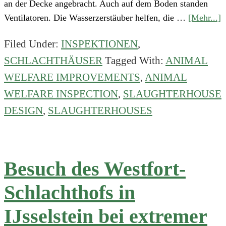
an der Decke angebracht. Auch auf dem Boden standen
a
Ventilatoren. Die Wasserzerstäuber helfen, die …
[Mehr...]
B
Filed Under:
INSPEKTIONEN
,
d
SCHLACHTHÄUSER
Tagged With:
ANIMAL
G
V
WELFARE IMPROVEMENTS
,
ANIMAL
d
WELFARE INSPECTION
,
SLAUGHTERHOUSE
L
DESIGN
,
SLAUGHTERHOUSES
i
B
(
Besuch des Westfort-
Schlachthofs in
IJsselstein bei extremer