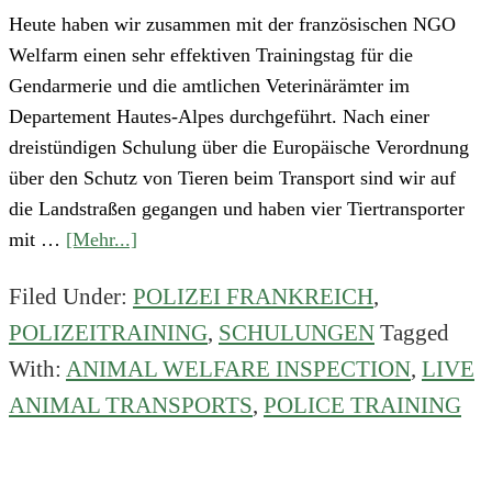
Heute haben wir zusammen mit der französischen NGO
Welfarm einen sehr effektiven Trainingstag für die
Gendarmerie und die amtlichen Veterinärämter im
Departement Hautes-Alpes durchgeführt. Nach einer
dreistündigen Schulung über die Europäische Verordnung
über den Schutz von Tieren beim Transport sind wir auf
die Landstraßen gegangen und haben vier Tiertransporter
about
mit …
[Mehr...]
EonA
Filed Under:
POLIZEI FRANKREICH
,
und
POLIZEITRAINING
,
SCHULUNGEN
Tagged
Welfarm
Training
With:
ANIMAL WELFARE INSPECTION
,
LIVE
von
ANIMAL TRANSPORTS
,
POLICE TRAINING
Gendarmen
in
Hautes