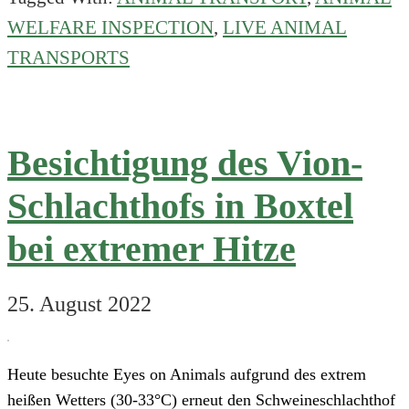
Schlachthofs
WELFARE INSPECTION
,
LIVE ANIMAL
in
TRANSPORTS
IJsselstein
bei
extremer
Hitze
Besichtigung des Vion-
Schlachthofs in Boxtel
bei extremer Hitze
25. August 2022
Heute besuchte Eyes on Animals aufgrund des extrem
heißen Wetters (30-33°C) erneut den Schweineschlachthof