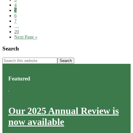
omitted
Page
4
Page
5
Page
6
Page
7
Interim
…
pages
Page
20
omitted
Go
Next Page »
to
Primary
Search
Sidebar
Search
this
website
Featured
Our 2025 Annual Review is
now available