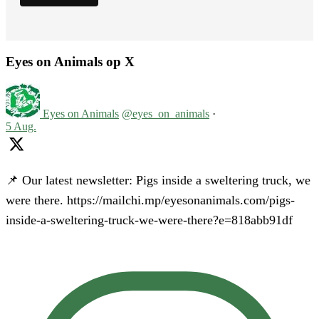
Eyes on Animals op X
Eyes on Animals
@eyes_on_animals
·
5 Aug.
📌 Our latest newsletter: Pigs inside a sweltering truck, we
were there. https://mailchi.mp/eyesonanimals.com/pigs-
inside-a-sweltering-truck-we-were-there?e=818abb91df