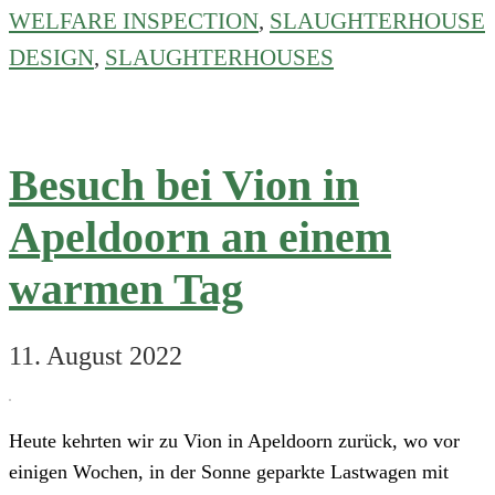
VION-
WELFARE INSPECTION
,
SLAUGHTERHOUSE
Schlachtbetrieb
DESIGN
,
SLAUGHTERHOUSES
in
Boxtel
wegen
der
Besuch bei Vion in
jüngsten
Apeldoorn an einem
Probleme
während
warmen Tag
der
Hitzewelle
11. August 2022
Heute kehrten wir zu Vion in Apeldoorn zurück, wo vor
einigen Wochen, in der Sonne geparkte Lastwagen mit