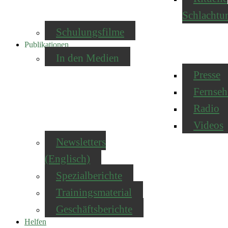
Schlachtu
Schulungsfilme
Publikationen
In den Medien
Presse
Fernseh
Radio
Videos
Newsletters
(Englisch)
Spezialberichte
Trainingsmaterial
Geschäftsberichte
Helfen