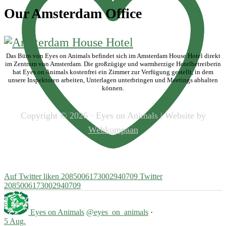
Our Amsterdam Office
Das Büro von Eyes on Animals befindet sich im Amsterdam House Hotel direkt
im Zentrum von Amsterdam. Die großzügige und warmherzige Hotelbetreiberin
hat Eyes on Animals kostenfrei ein Zimmer zur Verfügung gestellt, in dem
unsere Inspektoren arbeiten, Unterlagen unterbringen und Meetings abhalten
können.
Copyright © 2026 · Eyes on Animals | Website by
Webkompaan
Auf Twitter liken 2085006173002940709
Twitter
2085006173002940709
Eyes on Animals
@eyes_on_animals
·
5 Aug.