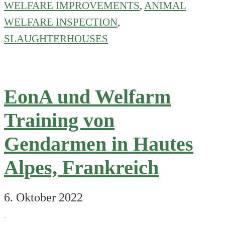
jungen
WELFARE IMPROVEMENTS
,
ANIMAL
Ziegenlämmern
WELFARE INSPECTION
,
soll
SLAUGHTERHOUSES
2025
enden
EonA und Welfarm
Training von
Gendarmen in Hautes
Alpes, Frankreich
6. Oktober 2022