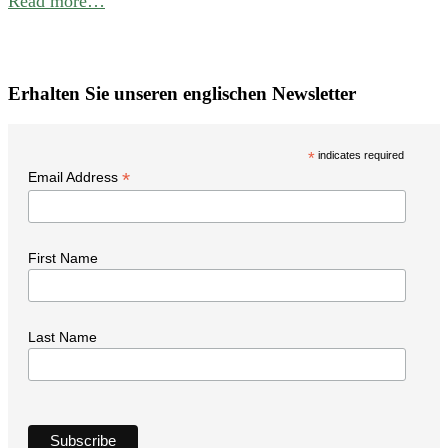
Read more…
P
W
i
Erhalten Sie unseren englischen Newsletter
t
N
*
indicates required
*
Email Address
First Name
Last Name