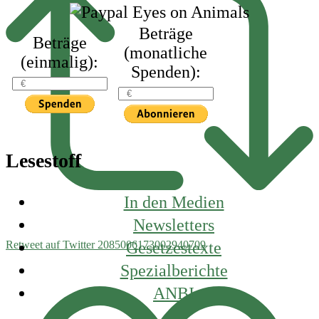
Beträge
Beträge
(monatliche
(einmalig):
Spenden):
Lesestoff
In den Medien
Newsletters
Gesetzestexte
Retweet auf Twitter 2085006173002940709
Spezialberichte
ANBI