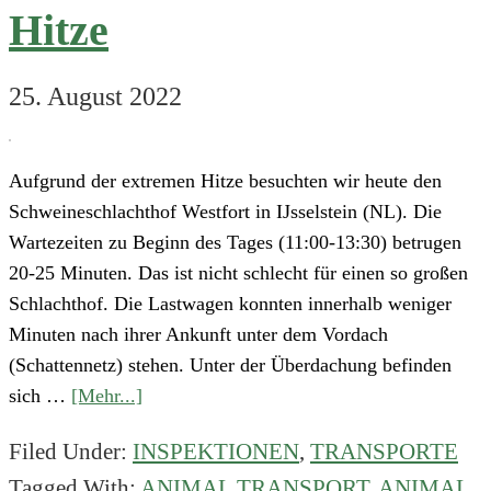
Hitze
25. August 2022
Aufgrund der extremen Hitze besuchten wir heute den
Schweineschlachthof Westfort in IJsselstein (NL). Die
Wartezeiten zu Beginn des Tages (11:00-13:30) betrugen
20-25 Minuten. Das ist nicht schlecht für einen so großen
Schlachthof. Die Lastwagen konnten innerhalb weniger
Minuten nach ihrer Ankunft unter dem Vordach
(Schattennetz) stehen. Unter der Überdachung befinden
about
sich …
[Mehr...]
Besuch
Filed Under:
INSPEKTIONEN
,
TRANSPORTE
des
Tagged With:
ANIMAL TRANSPORT
,
ANIMAL
Westfort-