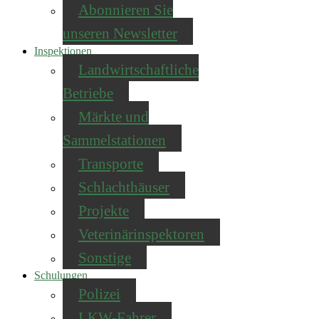
Abonnieren Sie
unseren Newsletter
Inspektionen
Landwirtschaftliche
Betriebe
Märkte und
Sammelstationen
Transporte
Schlachthäuser
Projekte
Veterinärinspektoren
Sonstige
Schulungen
Polizei
LKW-Fahrer