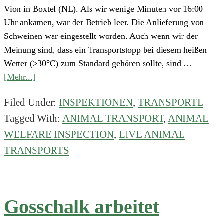
Vion in Boxtel (NL). Als wir wenige Minuten vor 16:00
Uhr ankamen, war der Betrieb leer. Die Anlieferung von
Schweinen war eingestellt worden. Auch wenn wir der
Meinung sind, dass ein Transportstopp bei diesem heißen
Wetter (>30°C) zum Standard gehören sollte, sind …
about
[Mehr...]
Besichtigung
Filed Under:
INSPEKTIONEN
,
TRANSPORTE
des
Tagged With:
ANIMAL TRANSPORT
,
ANIMAL
Vion-
Schlachthofs
WELFARE INSPECTION
,
LIVE ANIMAL
in
TRANSPORTS
Boxtel
bei
extremer
Hitze
Gosschalk arbeitet