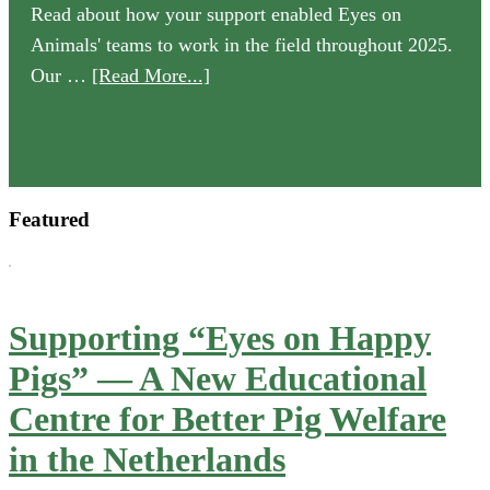
Read about how your support enabled Eyes on
Animals' teams to work in the field throughout 2025.
about
Our …
[Read More...]
Our
2025
Annual
Review
Featured
is
now
available
Supporting “Eyes on Happy
Pigs” — A New Educational
Centre for Better Pig Welfare
in the Netherlands