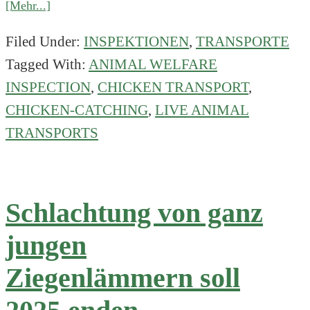
about
[Mehr...]
Kipster
Filed Under:
INSPEKTIONEN
,
TRANSPORTE
setzt
Tagged With:
ANIMAL WELFARE
praktische
Ideen
INSPECTION
,
CHICKEN TRANSPORT
,
um,
CHICKEN-CATCHING
,
LIVE ANIMAL
aber
TRANSPORTS
nicht
alle
Vögel
werden
Schlachtung von ganz
aufrecht
jungen
eingefangen
Ziegenlämmern soll