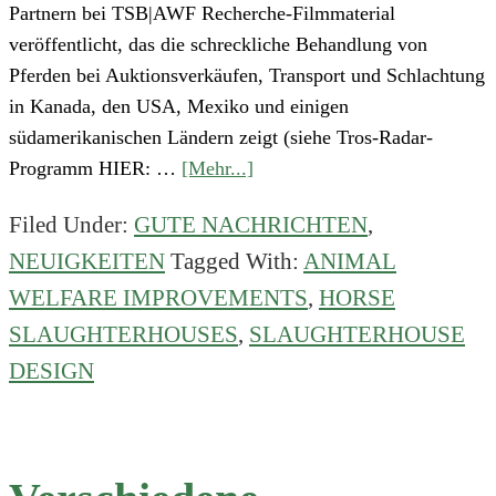
Partnern bei TSB|AWF Recherche-Filmmaterial
veröffentlicht, das die schreckliche Behandlung von
Pferden bei Auktionsverkäufen, Transport und Schlachtung
in Kanada, den USA, Mexiko und einigen
südamerikanischen Ländern zeigt (siehe Tros-Radar-
about
Programm HIER: …
[Mehr...]
Polnisches
Filed Under:
GUTE NACHRICHTEN
,
Pferde-
NEUIGKEITEN
Tagged With:
ANIMAL
Schlachthaus
führt
WELFARE IMPROVEMENTS
,
HORSE
Verbesserungen
SLAUGHTERHOUSES
,
SLAUGHTERHOUSE
ein
DESIGN