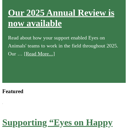
Our 2025 Annual Review is
now available
Read about how your support enabled Eyes on
Animals' teams to work in the field throughout 2025.
about
Our …
[Read More...]
Our
2025
Annual
Review
Featured
is
now
available
Supporting “Eyes on Happy