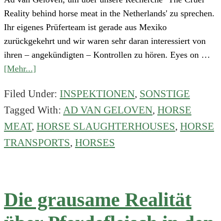
Reality behind horse meat in the Netherlands' zu sprechen.
Ihr eigenes Prüferteam ist gerade aus Mexiko
zurückgekehrt und wir waren sehr daran interessiert von
ihren – angekündigten – Kontrollen zu hören. Eyes on …
about
[Mehr...]
Gespräch
Filed Under:
INSPEKTIONEN
,
SONSTIGE
mit
Tagged With:
AD VAN GELOVEN
,
HORSE
Ad
van
MEAT
,
HORSE SLAUGHTERHOUSES
,
HORSE
Geloven
TRANSPORTS
,
HORSES
über
unsere
Pferdefleischrecherche
Die grausame Realität