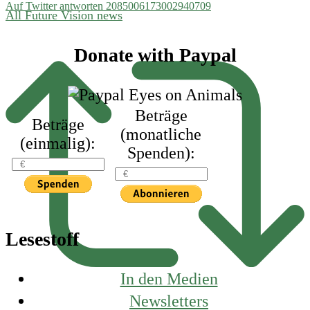
Auf Twitter antworten 2085006173002940709
All Future Vision news
Footer
Donate with Paypal
Beträge
Beträge
(monatliche
(einmalig):
Spenden):
Lesestoff
In den Medien
Newsletters