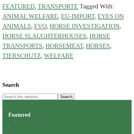
FEATURED
,
TRANSPORTE
Tagged With:
Realität
über
ANIMAL WELFARE
,
EU-IMPORT
,
EYES ON
Pferdefleisch
ANIMALS
,
FVO
,
HORSE INVESTIGATION
,
in
HORSE SLAUGHTERHOUSES
,
HORSE
den
TRANSPORTS
,
HORSEMEAT
,
HORSES
,
Niederlanden
TIERSCHUTZ
,
WELFARE
Primary
Search
Sidebar
Search
this
website
Featured