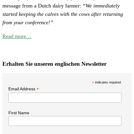
message from a Dutch dairy farmer:
“We immediately
E
started keeping the calves with the cows after returning
C
from your conference!”
f
B
Read more…
P
W
i
Erhalten Sie unseren englischen Newsletter
t
N
*
indicates required
*
Email Address
First Name