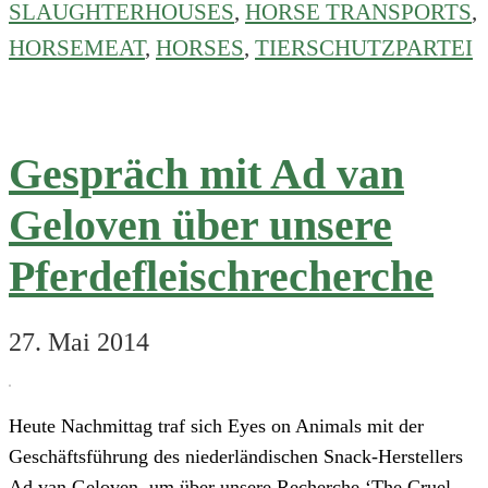
erneut
SLAUGHTERHOUSES
,
HORSE TRANSPORTS
,
über
HORSEMEAT
,
HORSES
,
TIERSCHUTZPARTEI
Rechercheergebnisse
Eyes
on
Animals
Gespräch mit Ad van
Geloven über unsere
Pferdefleischrecherche
27. Mai 2014
Heute Nachmittag traf sich Eyes on Animals mit der
Geschäftsführung des niederländischen Snack-Herstellers
Ad van Geloven, um über unsere Recherche ‘The Cruel