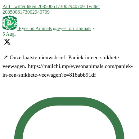
Auf Twitter liken 2085006173002940709
Twitter
2085006173002940709
Eyes on Animals
@eyes_on_animals
·
5 Aug.
📌 Onze laatste nieuwsbrief: Paniek in een snikhete
veewagen. https://mailchi.mp/eyesonanimals.com/paniek-
in-een-snikhete-veewagen?e=818abb91df