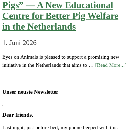
Pigs” — A New Educational
Centre for Better Pig Welfare
in the Netherlands
1. Juni 2026
Eyes on Animals is pleased to support a promising new
a
initiative in the Netherlands that aims to …
[Read More...]
S
“
o
Unser neuste Newsletter
H
P
Dear friends,
A
Last night, just before bed, my phone beeped with this
N