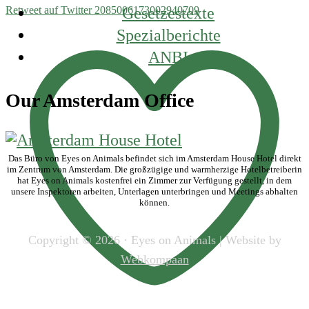
Gesetzestexte
Retweet auf Twitter 2085006173002940709
Spezialberichte
ANBI
Our Amsterdam Office
Das Büro von Eyes on Animals befindet sich im Amsterdam House Hotel direkt
im Zentrum von Amsterdam. Die großzügige und warmherzige Hotelbetreiberin
hat Eyes on Animals kostenfrei ein Zimmer zur Verfügung gestellt, in dem
unsere Inspektoren arbeiten, Unterlagen unterbringen und Meetings abhalten
können.
Copyright © 2026 · Eyes on Animals | Website by
Webkompaan