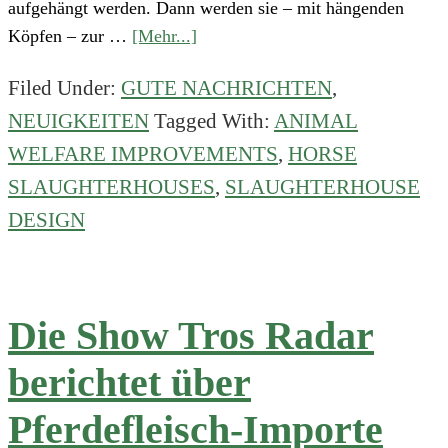
aufgehängt werden. Dann werden sie – mit hängenden
about
Köpfen – zur …
[Mehr...]
Verschiedene
Filed Under:
GUTE NACHRICHTEN
,
Tierschutzverbesserungen
NEUIGKEITEN
Tagged With:
ANIMAL
im
Schlachthof
WELFARE IMPROVEMENTS
,
HORSE
Thönes
SLAUGHTERHOUSES
,
SLAUGHTERHOUSE
Natur
DESIGN
Die Show Tros Radar
berichtet über
Pferdefleisch-Importe