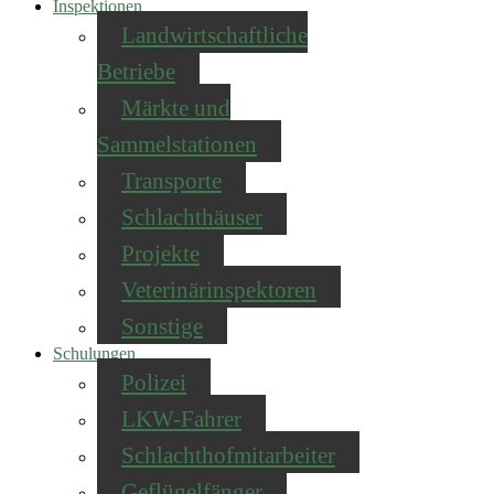
Inspektionen
Landwirtschaftliche
Betriebe
Märkte und
Sammelstationen
Transporte
Schlachthäuser
Projekte
Veterinärinspektoren
Sonstige
Schulungen
Polizei
LKW-Fahrer
Schlachthofmitarbeiter
Geflügelfänger