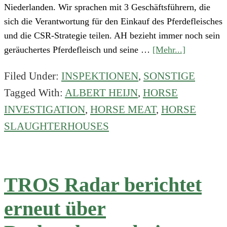
Niederlanden. Wir sprachen mit 3 Geschäftsführern, die
sich die Verantwortung für den Einkauf des Pferdefleisches
und die CSR-Strategie teilen. AH bezieht immer noch sein
about
geräuchertes Pferdefleisch und seine …
[Mehr...]
Gespräch
Filed Under:
INSPEKTIONEN
,
SONSTIGE
mit
Tagged With:
ALBERT HEIJN
,
HORSE
Supermark
Albert
INVESTIGATION
,
HORSE MEAT
,
HORSE
Heijn
SLAUGHTERHOUSES
über
Pferdefleis
aus
‘Qualprodu
TROS Radar berichtet
erneut über