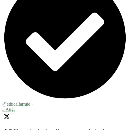
@ethicalfarmie
·
3 Aug.