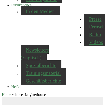
Publikationen
In den Medien
Presse
Fernseh
Radio
Videos
Newsletters
(Englisch)
Spezialberichte
Trainingsmaterial
Geschäftsberichte
Helfen
Home
»
horse slaughterhouses