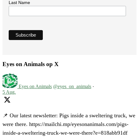
Last Name
Eyes on Animals op X
Eyes on Animals
@eyes_on_animals
·
5 Aug.
📌 Our latest newsletter: Pigs inside a sweltering truck, we
were there. https://mailchi.mp/eyesonanimals.com/pigs-
inside-a-sweltering-truck-we-were-there?e=818abb91df