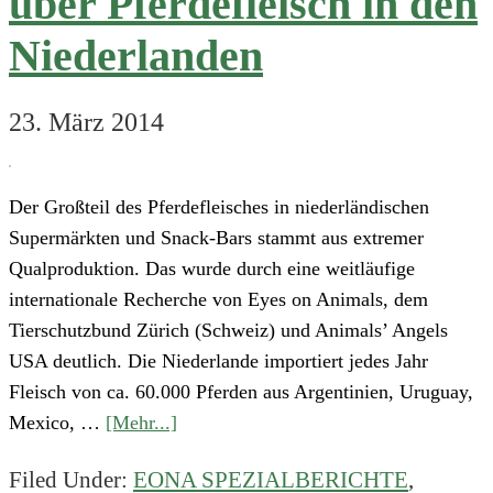
über Pferdefleisch in den
Niederlanden
23. März 2014
Der Großteil des Pferdefleisches in niederländischen
Supermärkten und Snack-Bars stammt aus extremer
Qualproduktion. Das wurde durch eine weitläufige
internationale Recherche von Eyes on Animals, dem
Tierschutzbund Zürich (Schweiz) und Animals’ Angels
USA deutlich. Die Niederlande importiert jedes Jahr
Fleisch von ca. 60.000 Pferden aus Argentinien, Uruguay,
about
Mexico, …
[Mehr...]
Die
Filed Under:
EONA SPEZIALBERICHTE
,
grausame