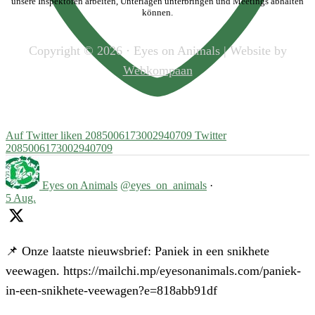
unsere Inspektoren arbeiten, Unterlagen unterbringen und Meetings abhalten
können.
Copyright © 2026 · Eyes on Animals | Website by
Webkompaan
Auf Twitter liken 2085006173002940709
Twitter
2085006173002940709
Eyes on Animals
@eyes_on_animals
·
5 Aug.
📌 Onze laatste nieuwsbrief: Paniek in een snikhete
veewagen. https://mailchi.mp/eyesonanimals.com/paniek-
in-een-snikhete-veewagen?e=818abb91df