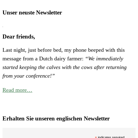
“
o
Unser neuste Newsletter
H
P
Dear friends,
A
Last night, just before bed, my phone beeped with this
N
message from a Dutch dairy farmer:
“We immediately
E
started keeping the calves with the cows after returning
C
from your conference!”
f
B
Read more…
P
W
i
Erhalten Sie unseren englischen Newsletter
t
N
indicates required