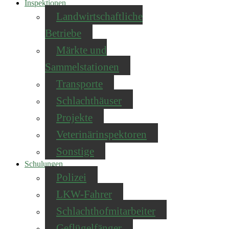
Inspektionen
Landwirtschaftliche
Betriebe
Märkte und
Sammelstationen
Transporte
Schlachthäuser
Projekte
Veterinärinspektoren
Sonstige
Schulungen
Polizei
LKW-Fahrer
Schlachthofmitarbeiter
Geflügelfänger