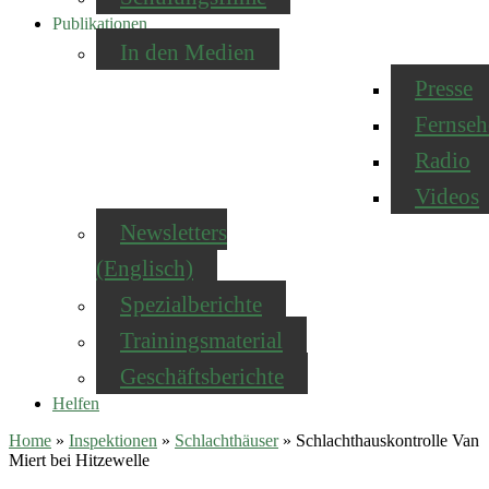
Publikationen
In den Medien
Presse
Fernseh
Radio
Videos
Newsletters
(Englisch)
Spezialberichte
Trainingsmaterial
Geschäftsberichte
Helfen
Home
»
Inspektionen
»
Schlachthäuser
»
Schlachthauskontrolle Van
Miert bei Hitzewelle