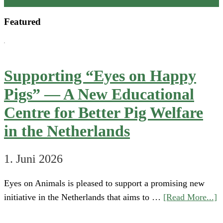
Review
Featured
is
now
available
Supporting “Eyes on Happy
Pigs” — A New Educational
Centre for Better Pig Welfare
in the Netherlands
1. Juni 2026
Eyes on Animals is pleased to support a promising new
a
initiative in the Netherlands that aims to …
[Read More...]
S