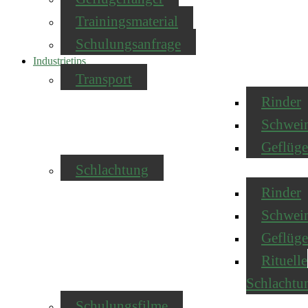
Trainingsmaterial
Schulungsanfrage
Industrietips
Transport
Rinder
Schwei
Geflüge
Schlachtung
Rinder
Schwei
Geflüge
Rituelle
Schlachtu
Schulungsfilme