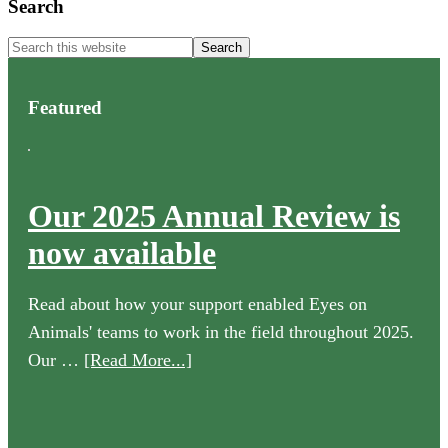
Primary
Search
Sidebar
Search
this
website
Featured
Our 2025 Annual Review is
now available
Read about how your support enabled Eyes on
Animals' teams to work in the field throughout 2025.
about
Our …
[Read More...]
Our
2025
Annual