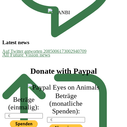
Latest news
Auf Twitter antworten 2085006173002940709
All Future Vision news
Footer
Donate with Paypal
Beträge
Beträge
(monatliche
(einmalig):
Spenden):