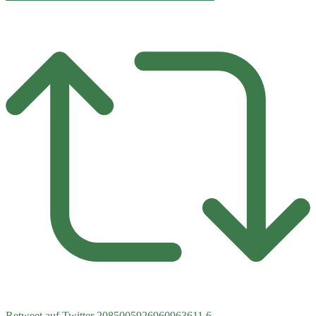
Retweet auf Twitter 2085005926960963611
6