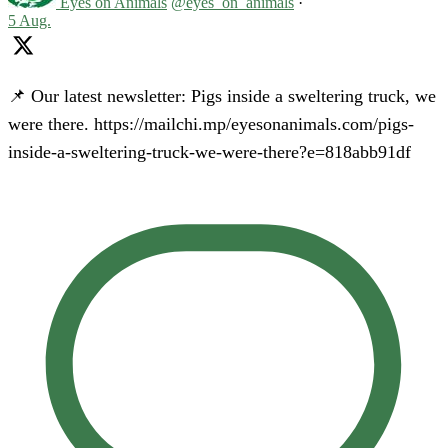
Eyes on Animals
@eyes_on_animals
·
5 Aug.
📌 Our latest newsletter: Pigs inside a sweltering truck, we
were there. https://mailchi.mp/eyesonanimals.com/pigs-
inside-a-sweltering-truck-we-were-there?e=818abb91df