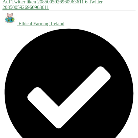
Auf Twitter liken 2085005926960963611
6
Twitter
2085005926960963611
Ethical Farming Ireland