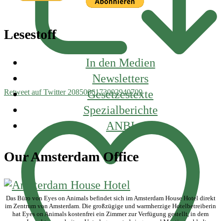
Lesestoff
In den Medien
Newsletters
Gesetzestexte
Retweet auf Twitter 2085006173002940709
Spezialberichte
ANBI
Our Amsterdam Office
Das Büro von Eyes on Animals befindet sich im Amsterdam House Hotel direkt
im Zentrum von Amsterdam. Die großzügige und warmherzige Hotelbetreiberin
hat Eyes on Animals kostenfrei ein Zimmer zur Verfügung gestellt, in dem