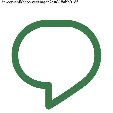
in-een-snikhete-veewagen?e=818abb91df