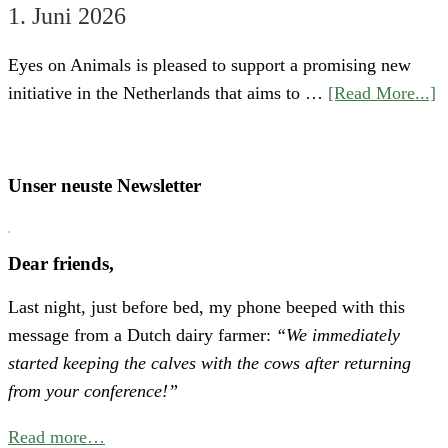
1. Juni 2026
Eyes on Animals is pleased to support a promising new
a
initiative in the Netherlands that aims to …
[Read More...]
S
“
o
Unser neuste Newsletter
H
P
Dear friends,
A
Last night, just before bed, my phone beeped with this
N
message from a Dutch dairy farmer:
“We immediately
E
started keeping the calves with the cows after returning
C
from your conference!”
f
B
Read more…