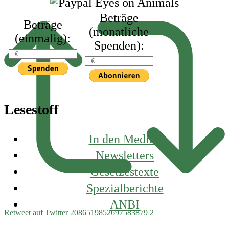
Beträge
Beträge
(monatliche
(einmalig):
Spenden):
Lesestoff
In den Medien
Newsletters
Gesetzestexte
Spezialberichte
ANBI
Retweet auf Twitter 2086519852697583879
2