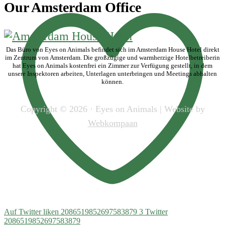
Our Amsterdam Office
Das Büro von Eyes on Animals befindet sich im Amsterdam House Hotel direkt
im Zentrum von Amsterdam. Die großzügige und warmherzige Hotelbetreiberin
hat Eyes on Animals kostenfrei ein Zimmer zur Verfügung gestellt, in dem
unsere Inspektoren arbeiten, Unterlagen unterbringen und Meetings abhalten
können.
Copyright © 2026 · Eyes on Animals | Website by
Webkompaan
Auf Twitter liken 2086519852697583879
3
Twitter
2086519852697583879