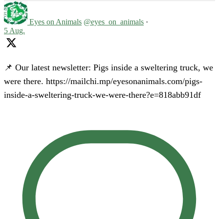
Eyes on Animals
@eyes_on_animals
·
5 Aug.
📌 Our latest newsletter: Pigs inside a sweltering truck, we
were there. https://mailchi.mp/eyesonanimals.com/pigs-
inside-a-sweltering-truck-we-were-there?e=818abb91df