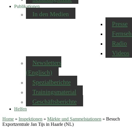
Publikationen
In den Medien
Presse
Fernseh
Radio
Videos
Newsletters
(Englisch)
Spezialberichte
Trainingsmaterial
Geschäftsberichte
Helfen
Home
»
Inspektionen
»
Märkte und Sammelstationen
»
Besuch
Exportzentrale Jan Tijs in Haarle (NL)