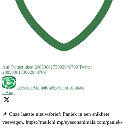
Auf Twitter liken 2085006173002940709
Twitter
2085006173002940709
Eyes on Animals
@eyes_on_animals
·
5 Aug.
📌 Onze laatste nieuwsbrief: Paniek in een snikhete
veewagen. https://mailchi.mp/eyesonanimals.com/paniek-