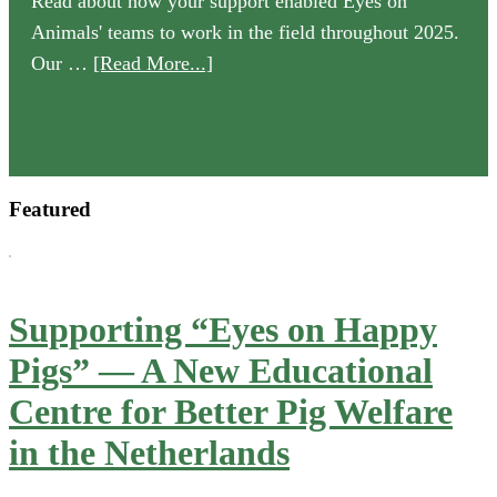
Read about how your support enabled Eyes on
Animals' teams to work in the field throughout 2025.
about
Our …
[Read More...]
Our
2025
Annual
Review
Featured
is
now
available
Supporting “Eyes on Happy
Pigs” — A New Educational
Centre for Better Pig Welfare
in the Netherlands