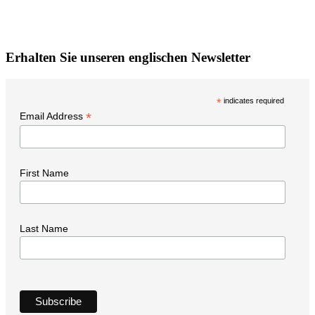
P
W
i
Erhalten Sie unseren englischen Newsletter
t
N
*
indicates required
*
Email Address
First Name
Last Name