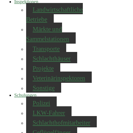
Inspektionen
Landwirtschaftliche
Betriebe
Märkte und
Sammelstationen
Transporte
Schlachthäuser
Projekte
Veterinärinspektoren
Sonstige
Schulungen
Polizei
LKW-Fahrer
Schlachthofmitarbeiter
Geflügelfänger