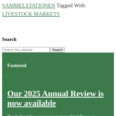
SAMMELSTATIONEN
Tagged With:
LIVESTOCK MARKETS
Primary
Search
Sidebar
Search
this
website
Featured
Our 2025 Annual Review is
now available