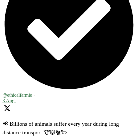
@ethicalfarmie
·
3 Aug.
📢 Billions of animals suffer every year during long
distance transport 🐮🐷🐔🐑