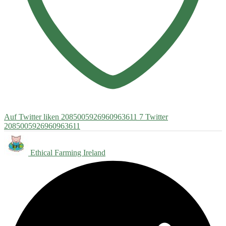
Auf Twitter liken 2085005926960963611
7
Twitter
2085005926960963611
Ethical Farming Ireland