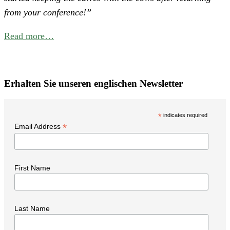
C
from your conference!”
f
B
Read more…
P
W
i
Erhalten Sie unseren englischen Newsletter
t
N
*
indicates required
*
Email Address
First Name
Last Name