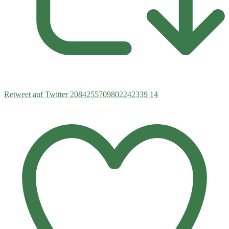
Retweet auf Twitter 2084255709802242339
14