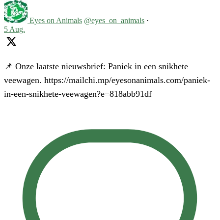
Eyes on Animals
@eyes_on_animals
·
5 Aug.
📌 Onze laatste nieuwsbrief: Paniek in een snikhete
veewagen. https://mailchi.mp/eyesonanimals.com/paniek-
in-een-snikhete-veewagen?e=818abb91df