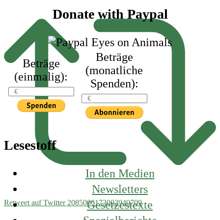
Footer
Donate with Paypal
Beträge
Beträge
(monatliche
(einmalig):
Spenden):
Lesestoff
In den Medien
Newsletters
Gesetzestexte
Retweet auf Twitter 2085006173002940709