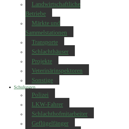
Landwirtschaftliche
Betriebe
Märkte und
Sammelstationen
Transporte
Schlachthäuser
Projekte
Veterinärinspektoren
Sonstige
Schulungen
Polizei
LKW-Fahrer
Schlachthofmitarbeiter
Geflügelfänger