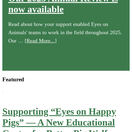
now available
Read about how your support enabled Eyes on
Animals' teams to work in the field throughout 2025.
about
Our …
[Read More...]
Our
2025
Annual
Review
Featured
is
now
available
Supporting “Eyes on Happy
Pigs” — A New Educational