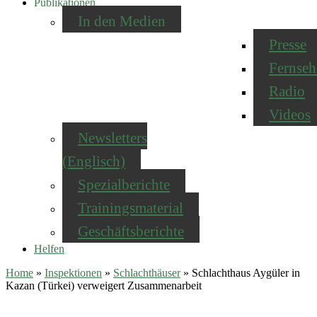
Publikationen
In den Medien
Presse
Fernseh
Radio
Videos
Newsletters
(Englisch)
Spezialberichte
Trainingsmaterial
Geschäftsberichte
Helfen
Home
»
Inspektionen
»
Schlachthäuser
»
Schlachthaus Aygüler in
Kazan (Türkei) verweigert Zusammenarbeit