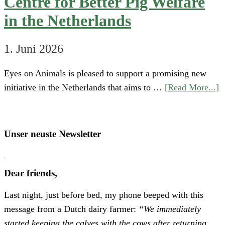
Centre for Better Pig Welfare
in the Netherlands
1. Juni 2026
Eyes on Animals is pleased to support a promising new
a
initiative in the Netherlands that aims to …
[Read More...]
S
“
o
Unser neuste Newsletter
H
P
Dear friends,
A
Last night, just before bed, my phone beeped with this
N
message from a Dutch dairy farmer:
“We immediately
E
started keeping the calves with the cows after returning