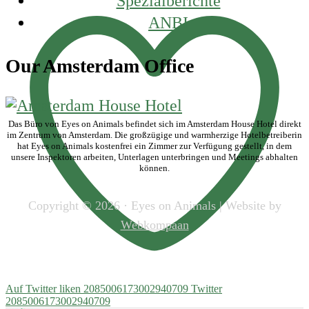
Spezialberichte
ANBI
Our Amsterdam Office
Das Büro von Eyes on Animals befindet sich im Amsterdam House Hotel direkt
im Zentrum von Amsterdam. Die großzügige und warmherzige Hotelbetreiberin
hat Eyes on Animals kostenfrei ein Zimmer zur Verfügung gestellt, in dem
unsere Inspektoren arbeiten, Unterlagen unterbringen und Meetings abhalten
können.
Copyright © 2026 · Eyes on Animals | Website by
Webkompaan
Auf Twitter liken 2085006173002940709
Twitter
2085006173002940709