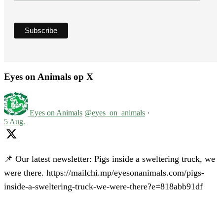
Eyes on Animals op X
Eyes on Animals
@eyes_on_animals
·
5 Aug.
📌 Our latest newsletter: Pigs inside a sweltering truck, we
were there. https://mailchi.mp/eyesonanimals.com/pigs-
inside-a-sweltering-truck-we-were-there?e=818abb91df