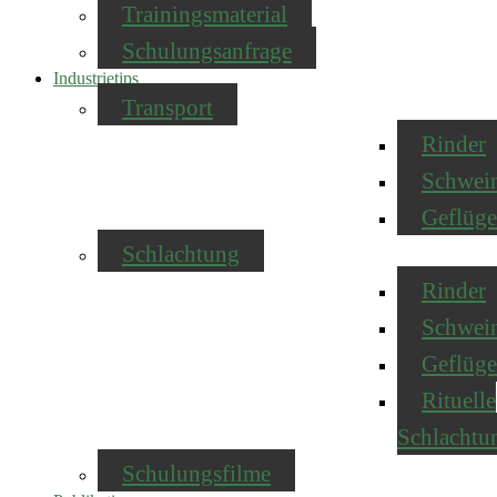
Trainingsmaterial
Schulungsanfrage
Industrietips
Transport
Rinder
Schwei
Geflüge
Schlachtung
Rinder
Schwei
Geflüge
Rituelle
Schlachtu
Schulungsfilme