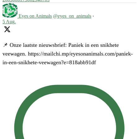
Eyes on Animals
@eyes_on_animals
·
5 Aug.
📌 Onze laatste nieuwsbrief: Paniek in een snikhete
veewagen. https://mailchi.mp/eyesonanimals.com/paniek-
in-een-snikhete-veewagen?e=818abb91df