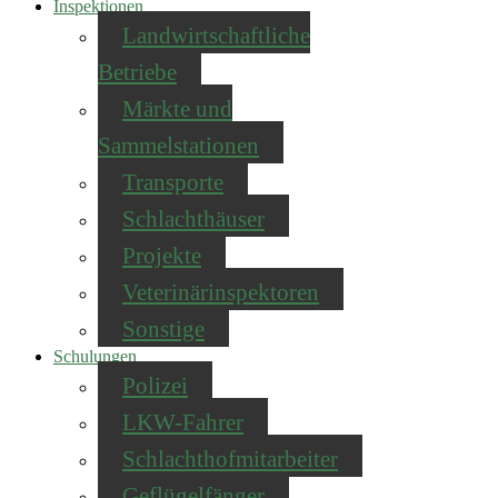
Inspektionen
Landwirtschaftliche
Betriebe
Märkte und
Sammelstationen
Transporte
Schlachthäuser
Projekte
Veterinärinspektoren
Sonstige
Schulungen
Polizei
LKW-Fahrer
Schlachthofmitarbeiter
Geflügelfänger