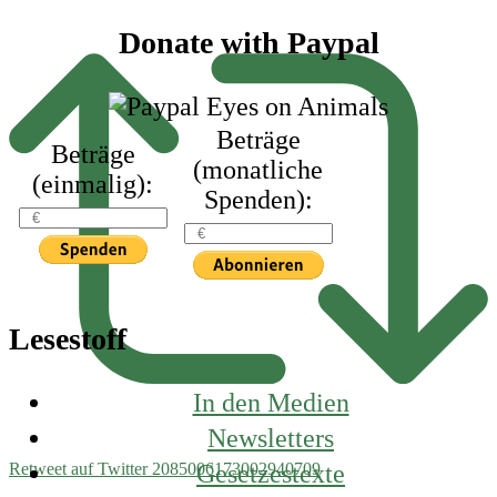
Footer
Donate with Paypal
Beträge
Beträge
(monatliche
(einmalig):
Spenden):
Lesestoff
In den Medien
Newsletters
Gesetzestexte
Retweet auf Twitter 2085006173002940709