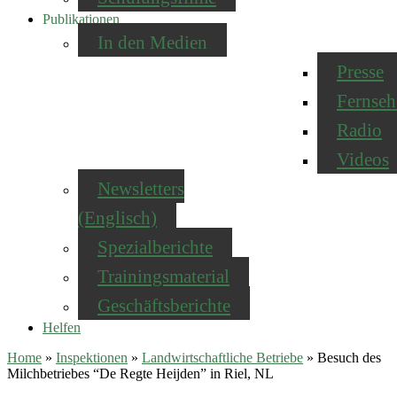
Publikationen
In den Medien
Presse
Fernseh
Radio
Videos
Newsletters
(Englisch)
Spezialberichte
Trainingsmaterial
Geschäftsberichte
Helfen
Home
»
Inspektionen
»
Landwirtschaftliche Betriebe
»
Besuch des
Milchbetriebes “De Regte Heijden” in Riel, NL