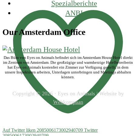
Spezialberichte
ANBI
Our Amsterdam Office
Das Büro von Eyes on Animals befindet sich im Amsterdam House Hotel direkt
im Zentrum von Amsterdam. Die großzügige und warmherzige Hotelbetreiberin
hat Eyes on Animals kostenfrei ein Zimmer zur Verfügung gestellt, in dem
unsere Inspektoren arbeiten, Unterlagen unterbringen und Meetings abhalten
können.
Copyright © 2026 · Eyes on Animals | Website by
Webkompaan
Auf Twitter liken 2085006173002940709
Twitter
2085006173002940709