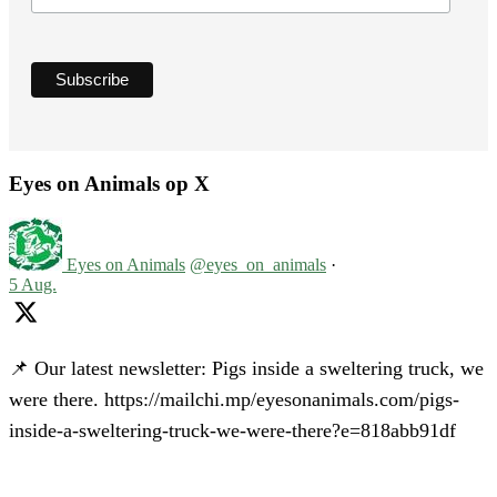
Eyes on Animals op X
Eyes on Animals
@eyes_on_animals
·
5 Aug.
📌 Our latest newsletter: Pigs inside a sweltering truck, we
were there. https://mailchi.mp/eyesonanimals.com/pigs-
inside-a-sweltering-truck-we-were-there?e=818abb91df