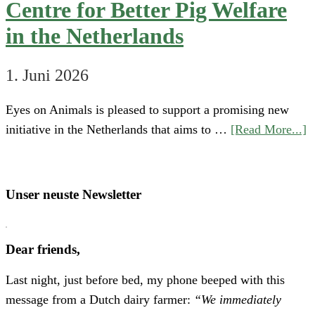
Centre for Better Pig Welfare
in the Netherlands
1. Juni 2026
Eyes on Animals is pleased to support a promising new
a
initiative in the Netherlands that aims to …
[Read More...]
S
“
o
Unser neuste Newsletter
H
P
Dear friends,
A
Last night, just before bed, my phone beeped with this
N
message from a Dutch dairy farmer:
“We immediately
E