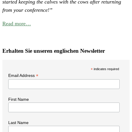
started keeping the calves with the cows after returning
C
from your conference!”
f
B
Read more…
P
W
i
Erhalten Sie unseren englischen Newsletter
t
N
*
indicates required
*
Email Address
First Name
Last Name