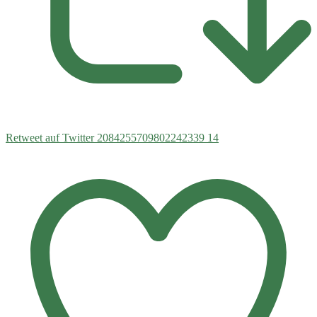
Retweet auf Twitter 2084255709802242339
14