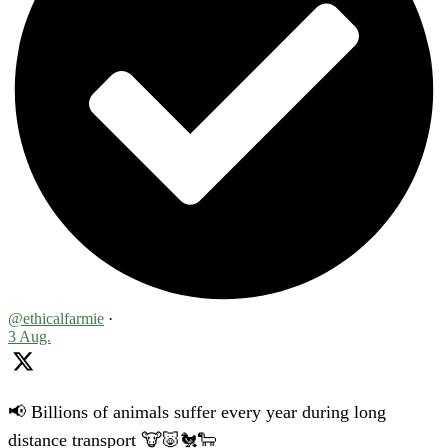
@ethicalfarmie
·
3 Aug.
📢 Billions of animals suffer every year during long
distance transport 🐮🐷🐔🐑