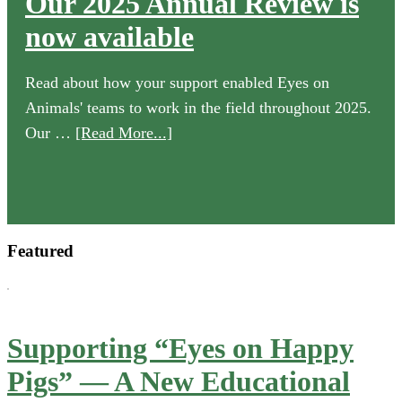
Our 2025 Annual Review is
now available
Read about how your support enabled Eyes on
Animals' teams to work in the field throughout 2025.
about
Our …
[Read More...]
Our
2025
Annual
Review
Featured
is
now
available
Supporting “Eyes on Happy
Pigs” — A New Educational