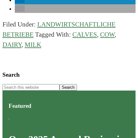
Filed Under:
LANDWIRTSCHAFTLICHE
BETRIEBE
Tagged With:
CALVES
,
COW
,
DAIRY
,
MILK
Primary
Search
Sidebar
Search
this
website
Featured