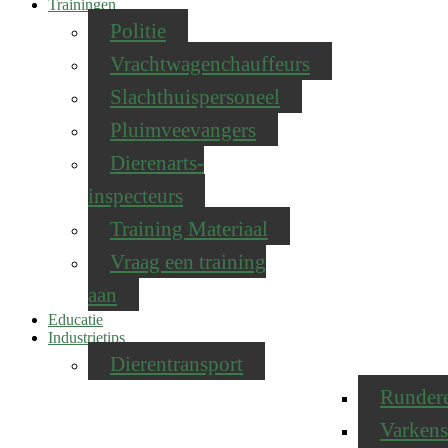
Trainingen
Politie
Vrachtwagenchauffeurs
Slachthuispersoneel
Pluimveevangers
Dierenarts-
inspecteurs
Training Materiaal
Vraag een training
aan
Educatie
Industrietips
Dierentransport
Runder
Varkens