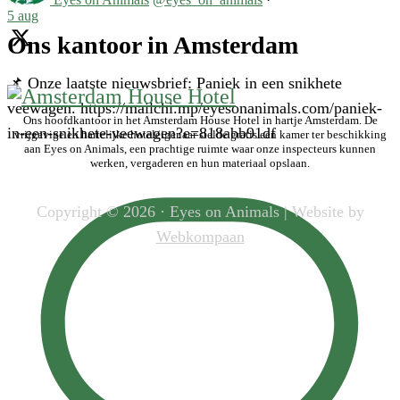
5 aug
Ons kantoor in Amsterdam
📌 Onze laatste nieuwsbrief: Paniek in een snikhete
veewagen. https://mailchi.mp/eyesonanimals.com/paniek-
Ons hoofdkantoor in het Amsterdam House Hotel in hartje Amsterdam. De
in-een-snikhete-veewagen?e=818abb91df
vrijgevige en hartelijke hoteleigenaar stelde gratis een kamer ter beschikking
aan Eyes on Animals, een prachtige ruimte waar onze inspecteurs kunnen
werken, vergaderen en hun materiaal opslaan.
Copyright © 2026 · Eyes on Animals | Website by
Webkompaan