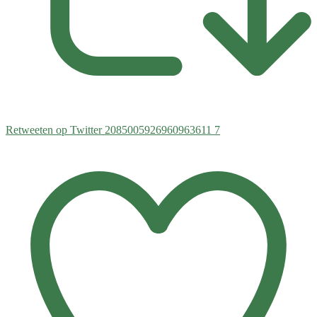
Retweeten op Twitter 2085005926960963611
7