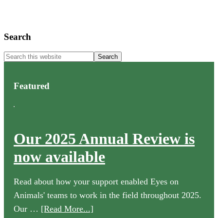
Primary
Search
Sidebar
Search
this
website
Featured
Our 2025 Annual Review is
now available
Read about how your support enabled Eyes on
Animals' teams to work in the field throughout 2025.
about
Our …
[Read More...]