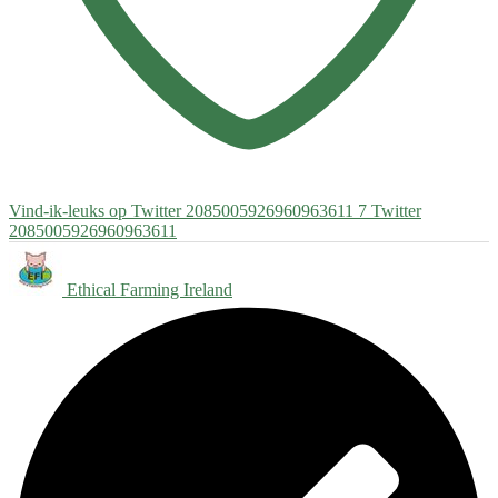
Vind-ik-leuks op Twitter 2085005926960963611
7
Twitter
2085005926960963611
Ethical Farming Ireland