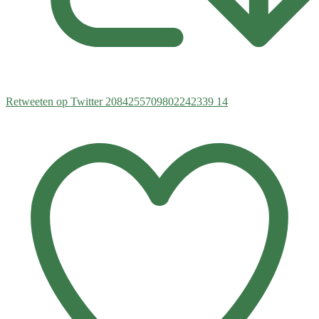
Retweeten op Twitter 2084255709802242339
14