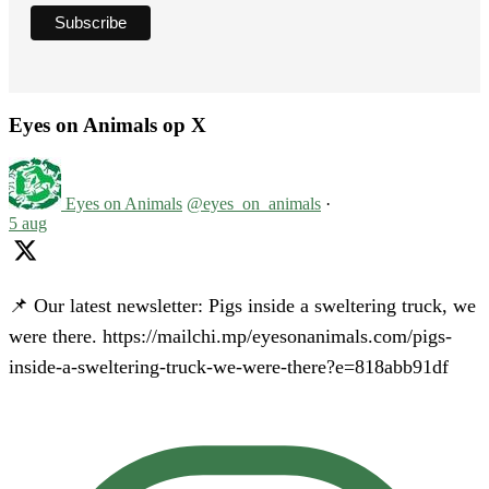
Eyes on Animals op X
Eyes on Animals
@eyes_on_animals
·
5 aug
📌 Our latest newsletter: Pigs inside a sweltering truck, we
were there. https://mailchi.mp/eyesonanimals.com/pigs-
inside-a-sweltering-truck-we-were-there?e=818abb91df