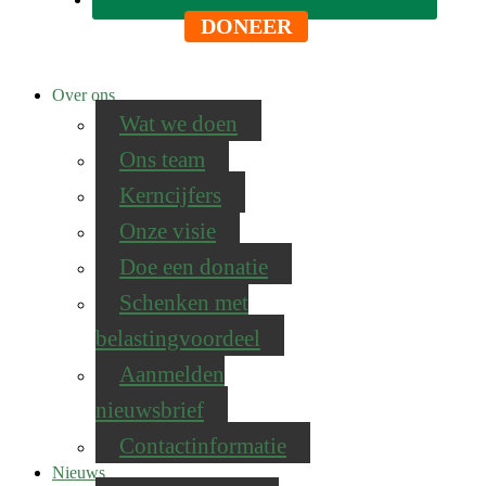
DONEER
Over ons
Wat we doen
Ons team
Kerncijfers
Onze visie
Doe een donatie
Schenken met
belastingvoordeel
Aanmelden
nieuwsbrief
Contactinformatie
Nieuws