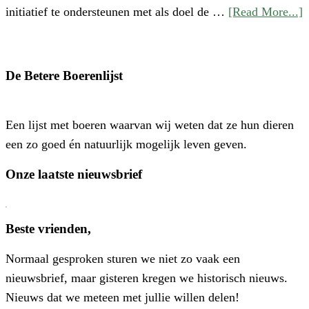
a
initiatief te ondersteunen met als doel de …
[Read More...]
S
‘
o
De Betere Boerenlijst
H
P
Een lijst met boeren waarvan wij weten dat ze hun dieren
–
een zo goed én natuurlijk mogelijk leven geven.
E
N
Onze laatste nieuwsbrief
E
C
V
Beste vrienden,
V
Normaal gesproken sturen we niet zo vaak een
W
nieuwsbrief, maar gisteren kregen we historisch nieuws.
I
Nieuws dat we meteen met jullie willen delen!
N