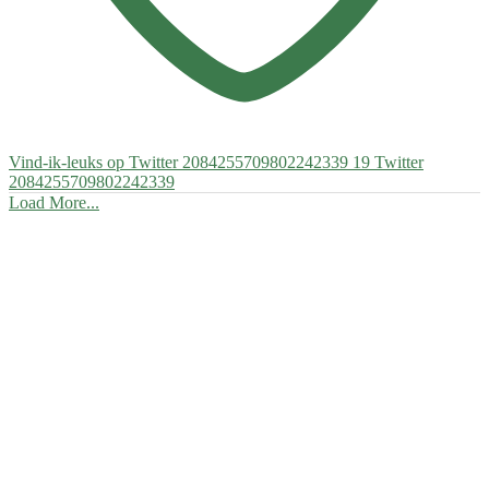
Vind-ik-leuks op Twitter 2084255709802242339
19
Twitter
2084255709802242339
Load More...