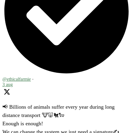
@ethicalfarmie
·
3 aug
📢 Billions of animals suffer every year during long
distance transport 🐮🐷🐔🐑
Enough is enough!
We can change the system we just need a signature✍️