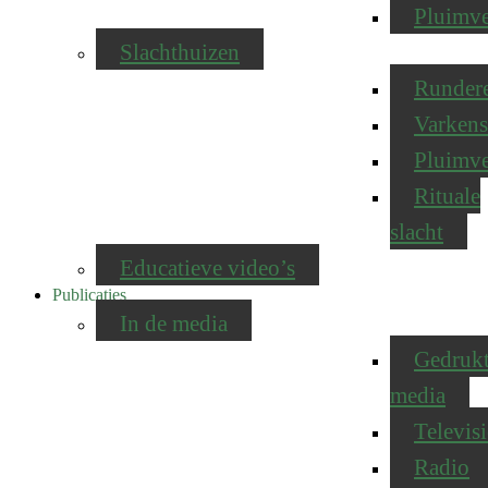
Pluimv
Slachthuizen
Runder
Varkens
Pluimv
Rituale
slacht
Educatieve video’s
Publicaties
In de media
Gedruk
media
Televisi
Radio