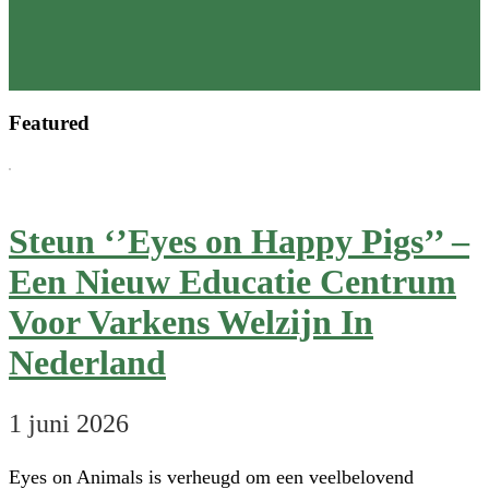
Our
2025
Annual
Review
Featured
is
now
available
Steun ‘’Eyes on Happy Pigs’’ –
Een Nieuw Educatie Centrum
Voor Varkens Welzijn In
Nederland
1 juni 2026
Eyes on Animals is verheugd om een veelbelovend