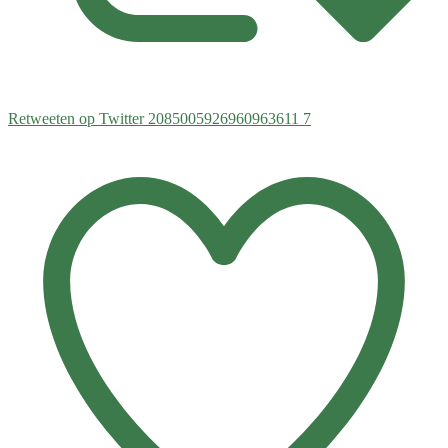
Retweeten op Twitter 2085005926960963611
7