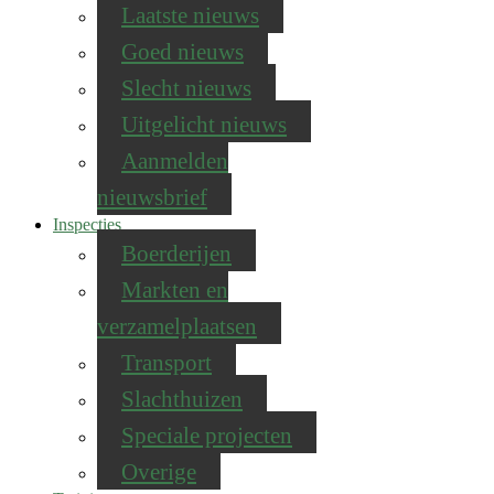
Laatste nieuws
Goed nieuws
Slecht nieuws
Uitgelicht nieuws
Aanmelden
nieuwsbrief
Inspecties
Boerderijen
Markten en
verzamelplaatsen
Transport
Slachthuizen
Speciale projecten
Overige