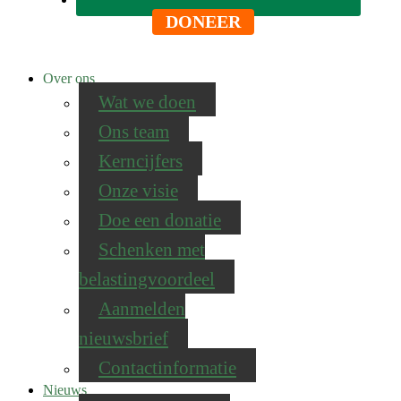
DONEER
Over ons
Wat we doen
Ons team
Kerncijfers
Onze visie
Doe een donatie
Schenken met
belastingvoordeel
Aanmelden
nieuwsbrief
Contactinformatie
Nieuws