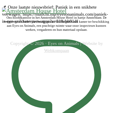
📌 Onze laatste nieuwsbrief: Paniek in een snikhete
veewagen. https://mailchi.mp/eyesonanimals.com/paniek-
Ons hoofdkantoor in het Amsterdam House Hotel in hartje Amsterdam. De
in-een-snikhete-veewagen?e=818abb91df
vrijgevige en hartelijke hoteleigenaar stelde gratis een kamer ter beschikking
aan Eyes on Animals, een prachtige ruimte waar onze inspecteurs kunnen
werken, vergaderen en hun materiaal opslaan.
Copyright © 2026 · Eyes on Animals | Website by
Webkompaan