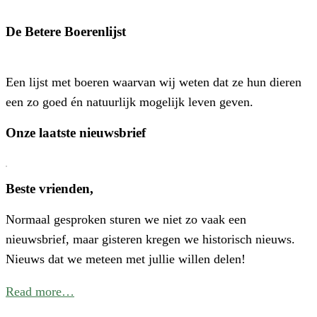
‘
o
De Betere Boerenlijst
H
P
Een lijst met boeren waarvan wij weten dat ze hun dieren
–
een zo goed én natuurlijk mogelijk leven geven.
E
N
Onze laatste nieuwsbrief
E
C
V
Beste vrienden,
V
Normaal gesproken sturen we niet zo vaak een
W
nieuwsbrief, maar gisteren kregen we historisch nieuws.
I
Nieuws dat we meteen met jullie willen delen!
N
Read more…