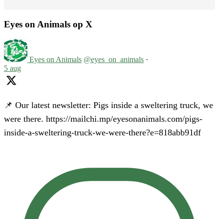
Eyes on Animals op X
Eyes on Animals
@eyes_on_animals
·
5 aug
📌 Our latest newsletter: Pigs inside a sweltering truck, we
were there. https://mailchi.mp/eyesonanimals.com/pigs-
inside-a-sweltering-truck-we-were-there?e=818abb91df