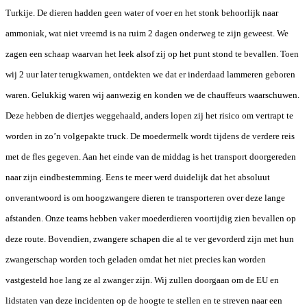
Turkije. De dieren hadden geen water of voer en het stonk behoorlijk naar
ammoniak, wat niet vreemd is na ruim 2 dagen onderweg te zijn geweest. We
zagen een schaap waarvan het leek alsof zij op het punt stond te bevallen. Toen
wij 2 uur later terugkwamen, ontdekten we dat er inderdaad lammeren geboren
waren. Gelukkig waren wij aanwezig en konden we de chauffeurs waarschuwen.
Deze hebben de diertjes weggehaald, anders lopen zij het risico om vertrapt te
worden in zo’n volgepakte truck. De moedermelk wordt tijdens de verdere reis
met de fles gegeven. Aan het einde van de middag is het transport doorgereden
naar zijn eindbestemming. Eens te meer werd duidelijk dat het absoluut
onverantwoord is om hoogzwangere dieren te transporteren over deze lange
afstanden. Onze teams hebben vaker moederdieren voortijdig zien bevallen op
deze route. Bovendien, zwangere schapen die al te ver gevorderd zijn met hun
zwangerschap worden toch geladen omdat het niet precies kan worden
vastgesteld hoe lang ze al zwanger zijn. Wij zullen doorgaan om de EU en
lidstaten van deze incidenten op de hoogte te stellen en te streven naar een