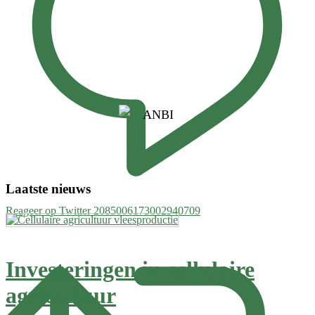
Laatste nieuws
Reageer op Twitter 2085006173002940709
Investeringen in cellulaire
agricultuur