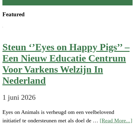
Review
Featured
is
now
available
Steun ‘’Eyes on Happy Pigs’’ –
Een Nieuw Educatie Centrum
Voor Varkens Welzijn In
Nederland
1 juni 2026
Eyes on Animals is verheugd om een veelbelovend
a
initiatief te ondersteunen met als doel de …
[Read More...]
S