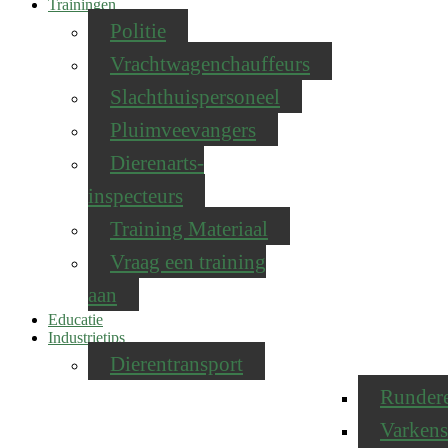
Trainingen
Politie
Vrachtwagenchauffeurs
Slachthuispersoneel
Pluimveevangers
Dierenarts-
inspecteurs
Training Materiaal
Vraag een training
aan
Educatie
Industrietips
Dierentransport
Runder
Varkens