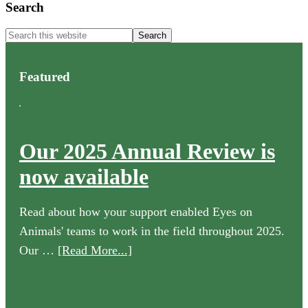
Primary
Search
Sidebar
Search
this
website
Featured
Our 2025 Annual Review is
now available
Read about how your support enabled Eyes on
Animals' teams to work in the field throughout 2025.
about
Our …
[Read More...]
Our
2025
Annual