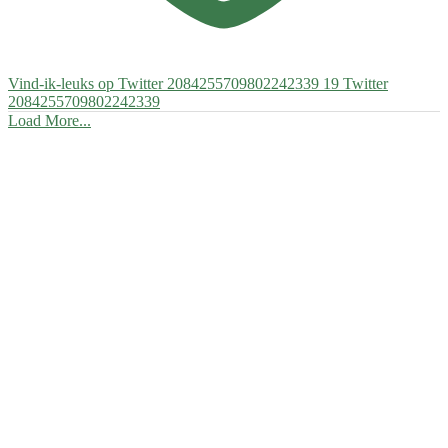
Vind-ik-leuks op Twitter 2084255709802242339
19
Twitter
2084255709802242339
Load More...