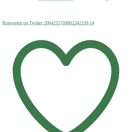
Retweeten op Twitter 2084255709802242339
14