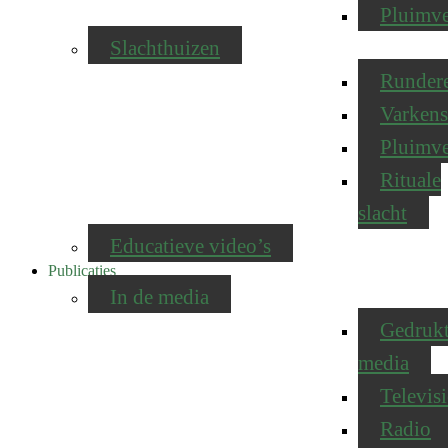
Pluimv
Slachthuizen
Runder
Varkens
Pluimv
Rituale
slacht
Educatieve video’s
Publicaties
In de media
Gedruk
media
Televisi
Radio