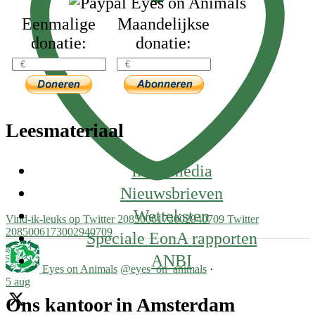
Eenmalige
Maandelijkse
donatie:
donatie:
Leesmateriaal
In de media
Nieuwsbrieven
Wetteksten
Vind-ik-leuks op Twitter 2085006173002940709
Twitter
2085006173002940709
Speciale EonA rapporten
ANBI
Eyes on Animals
@eyes_on_animals
·
5 aug
Ons kantoor in Amsterdam