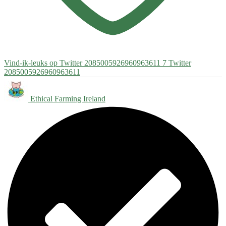
Vind-ik-leuks op Twitter 2085005926960963611
7
Twitter
2085005926960963611
Ethical Farming Ireland