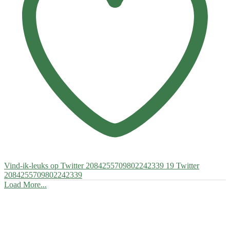
Vind-ik-leuks op Twitter 2084255709802242339
19
Twitter
2084255709802242339
Load More...