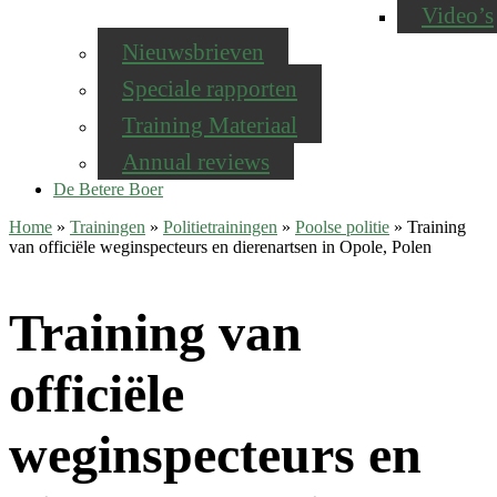
Video’s
Nieuwsbrieven
Speciale rapporten
Training Materiaal
Annual reviews
De Betere Boer
Home
»
Trainingen
»
Politietrainingen
»
Poolse politie
»
Training
van officiële weginspecteurs en dierenartsen in Opole, Polen
Training van
officiële
weginspecteurs en