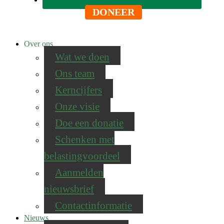
DONEER
Over ons
Wat we doen
Ons team
Kerncijfers
Onze visie
Doe een donatie
Schenken met
belastingvoordeel
Aanmelden
nieuwsbrief
Contactinformatie
Nieuws