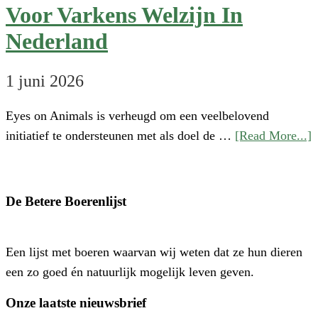
Voor Varkens Welzijn In
Nederland
1 juni 2026
Eyes on Animals is verheugd om een veelbelovend
a
initiatief te ondersteunen met als doel de …
[Read More...]
S
‘
o
De Betere Boerenlijst
H
P
Een lijst met boeren waarvan wij weten dat ze hun dieren
–
een zo goed én natuurlijk mogelijk leven geven.
E
N
Onze laatste nieuwsbrief
E