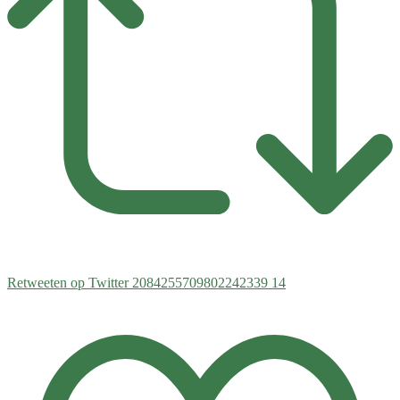
Retweeten op Twitter 2084255709802242339
14