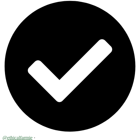
@ethicalfarmie
·