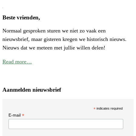
C
V
Beste vrienden,
V
Normaal gesproken sturen we niet zo vaak een
W
nieuwsbrief, maar gisteren kregen we historisch nieuws.
I
Nieuws dat we meteen met jullie willen delen!
N
Read more…
Aanmelden nieuwsbrief
*
indicates required
*
E-mail