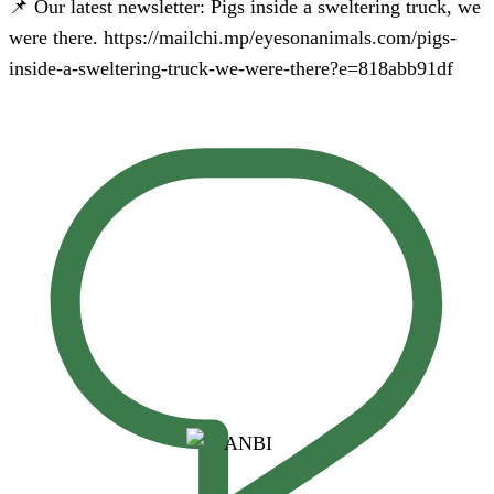
📌 Our latest newsletter: Pigs inside a sweltering truck, we
were there. https://mailchi.mp/eyesonanimals.com/pigs-
inside-a-sweltering-truck-we-were-there?e=818abb91df