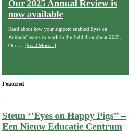
Our 2025 Annual Review is
now available
Read about how your support enabled Eyes on
Animals' teams to work in the field throughout 2025.
about
Our …
[Read More...]
Our
2025
Annual
Review
Featured
is
now
available
Steun ‘’Eyes on Happy Pigs’’ –
Een Nieuw Educatie Centrum