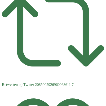
Retweeten op Twitter 2085005926960963611
7