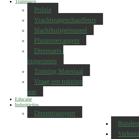
Trainingen
Politie
Vrachtwagenchauffeurs
Slachthuispersoneel
Pluimveevangers
Dierenarts-
inspecteurs
Training Materiaal
Vraag een training
aan
Educatie
Industrietips
Dierentransport
Runder
Varkens