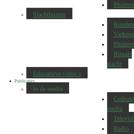
Pluimv
Slachthuizen
Runder
Varkens
Pluimv
Rituale
slacht
Educatieve video’s
Publicaties
In de media
Gedruk
media
Televisi
Radio