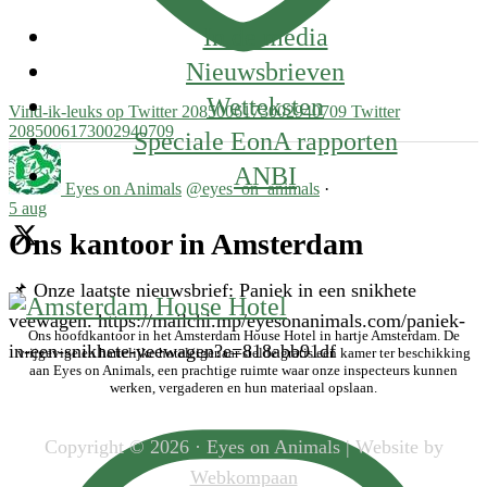
In de media
Nieuwsbrieven
Wetteksten
Vind-ik-leuks op Twitter 2085006173002940709
Twitter
2085006173002940709
Speciale EonA rapporten
ANBI
Eyes on Animals
@eyes_on_animals
·
5 aug
Ons kantoor in Amsterdam
📌 Onze laatste nieuwsbrief: Paniek in een snikhete
veewagen. https://mailchi.mp/eyesonanimals.com/paniek-
Ons hoofdkantoor in het Amsterdam House Hotel in hartje Amsterdam. De
in-een-snikhete-veewagen?e=818abb91df
vrijgevige en hartelijke hoteleigenaar stelde gratis een kamer ter beschikking
aan Eyes on Animals, een prachtige ruimte waar onze inspecteurs kunnen
werken, vergaderen en hun materiaal opslaan.
Copyright © 2026 · Eyes on Animals | Website by
Webkompaan