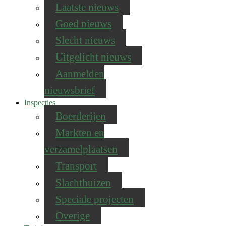
Laatste nieuws
Goed nieuws
Slecht nieuws
Uitgelicht nieuws
Aanmelden
nieuwsbrief
Inspecties
Boerderijen
Markten en
verzamelplaatsen
Transport
Slachthuizen
Speciale projecten
Overige