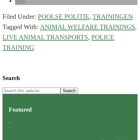
Filed Under:
POOLSE POLITIE
,
TRAININGEN
Tagged With:
ANIMAL WELFARE TRAININGS
,
LIVE ANIMAL TRANSPORTS
,
POLICE
TRAINING
Primary
Search
Sidebar
Search
this
website
Featured