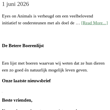
1 juni 2026
Eyes on Animals is verheugd om een veelbelovend
a
initiatief te ondersteunen met als doel de …
[Read More...]
S
‘
o
De Betere Boerenlijst
H
P
Een lijst met boeren waarvan wij weten dat ze hun dieren
–
een zo goed én natuurlijk mogelijk leven geven.
E
N
Onze laatste nieuwsbrief
E
C
V
Beste vrienden,
V