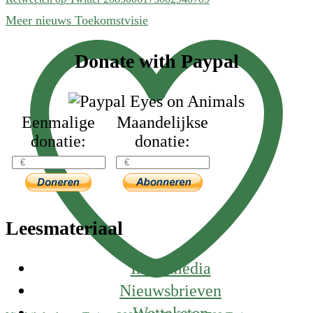
Meer nieuws Toekomstvisie
Footer
Donate with Paypal
Eenmalige
Maandelijkse
donatie:
donatie:
Leesmateriaal
In de media
Nieuwsbrieven
Wetteksten