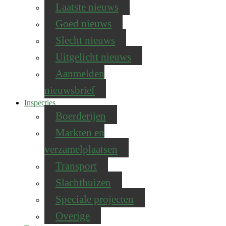
Laatste nieuws
Goed nieuws
Slecht nieuws
Uitgelicht nieuws
Aanmelden
nieuwsbrief
Inspecties
Boerderijen
Markten en
verzamelplaatsen
Transport
Slachthuizen
Speciale projecten
Overige