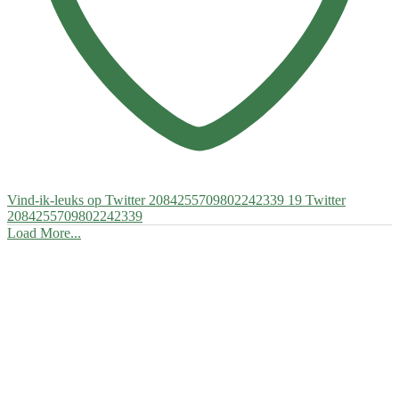
Vind-ik-leuks op Twitter 2084255709802242339
19
Twitter
2084255709802242339
Load More...