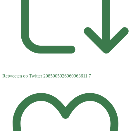
Retweeten op Twitter 2085005926960963611
7