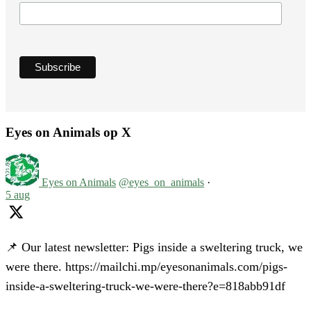
Eyes on Animals op X
Eyes on Animals
@eyes_on_animals
·
5 aug
📌 Our latest newsletter: Pigs inside a sweltering truck, we
were there. https://mailchi.mp/eyesonanimals.com/pigs-
inside-a-sweltering-truck-we-were-there?e=818abb91df