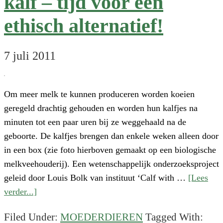
kalf – tijd voor een
ethisch alternatief!
7 juli 2011
Om meer melk te kunnen produceren worden koeien
geregeld drachtig gehouden en worden hun kalfjes na
minuten tot een paar uren bij ze weggehaald na de
geboorte. De kalfjes brengen dan enkele weken alleen door
in een box (zie foto hierboven gemaakt op een biologische
melkveehouderij). Een wetenschappelijk onderzoeksproject
geleid door Louis Bolk van instituut ‘Calf with …
[Lees
about
verder...]
Scheiding
Filed Under:
MOEDERDIEREN
Tagged With:
van