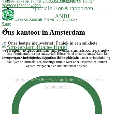
Vind-ik-leuks op Twitter 2085006173002940709
Twitter
2085006173002940709
Speciale EonA rapporten
ANBI
Eyes on Animals
@eyes_on_animals
·
5 aug
Ons kantoor in Amsterdam
📌 Onze laatste nieuwsbrief: Paniek in een snikhete
veewagen. https://mailchi.mp/eyesonanimals.com/paniek-
Ons hoofdkantoor in het Amsterdam House Hotel in hartje Amsterdam. De
in-een-snikhete-veewagen?e=818abb91df
vrijgevige en hartelijke hoteleigenaar stelde gratis een kamer ter beschikking
aan Eyes on Animals, een prachtige ruimte waar onze inspecteurs kunnen
werken, vergaderen en hun materiaal opslaan.
Copyright © 2026 · Eyes on Animals | Website by
Webkompaan