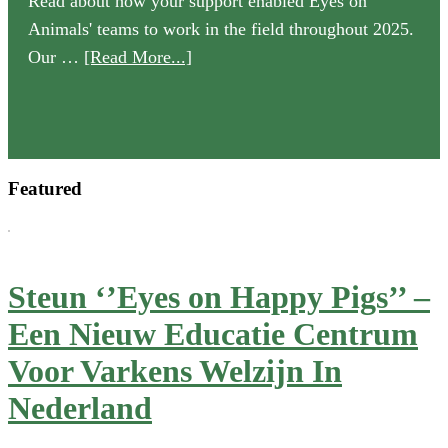
Read about how your support enabled Eyes on
Animals' teams to work in the field throughout 2025.
about
Our …
[Read More...]
Our
2025
Annual
Review
Featured
is
now
available
Steun ‘’Eyes on Happy Pigs’’ –
Een Nieuw Educatie Centrum
Voor Varkens Welzijn In
Nederland