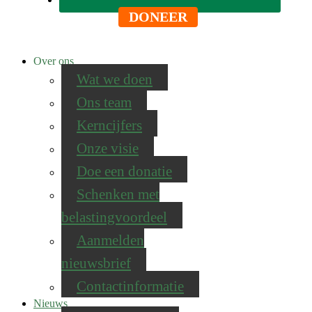
DONEER
Over ons
Wat we doen
Ons team
Kerncijfers
Onze visie
Doe een donatie
Schenken met
belastingvoordeel
Aanmelden
nieuwsbrief
Contactinformatie
Nieuws