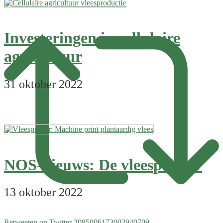
Investeringen in cellulaire
agricultuur
31 oktober 2022
NOS-nieuws: De vleesprinter
13 oktober 2022
Retweeten op Twitter 2085006173002940709