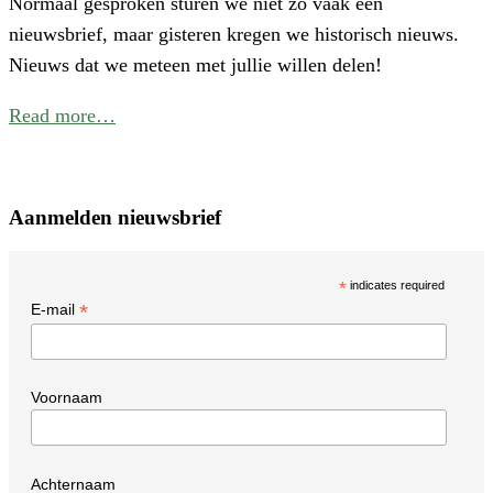
Normaal gesproken sturen we niet zo vaak een
W
nieuwsbrief, maar gisteren kregen we historisch nieuws.
I
Nieuws dat we meteen met jullie willen delen!
N
Read more…
Aanmelden nieuwsbrief
*
indicates required
*
E-mail
Voornaam
Achternaam