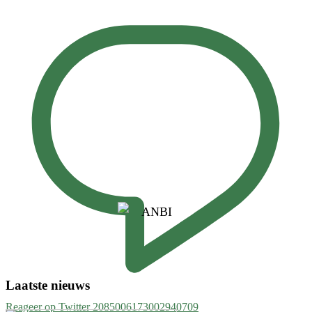
Laatste nieuws
Reageer op Twitter 2085006173002940709