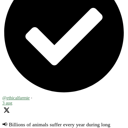
@ethicalfarmie
·
3 aug
📢 Billions of animals suffer every year during long