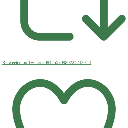
Retweeten op Twitter 2084255709802242339
14