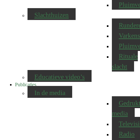
Pluimv
Slachthuizen
Runder
Varkens
Pluimv
Rituale
slacht
Educatieve video’s
Publicaties
In de media
Gedruk
media
Televisi
Radio