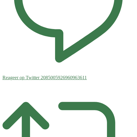
Reageer op Twitter 2085005926960963611