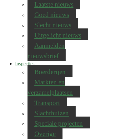
Laatste nieuws
Goed nieuws
Slecht nieuws
Uitgelicht nieuws
Aanmelden
nieuwsbrief
Inspecties
Boerderijen
Markten en
verzamelplaatsen
Transport
Slachthuizen
Speciale projecten
Overige