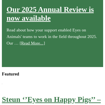
Our 2025 Annual Review is
now available
Read about how your support enabled Eyes on
Animals' teams to work in the field throughout 2025.
about
Our …
[Read More...]
Our
2025
Annual
Review
Featured
is
now
available
Steun ‘’Eyes on Happy Pigs’’ –