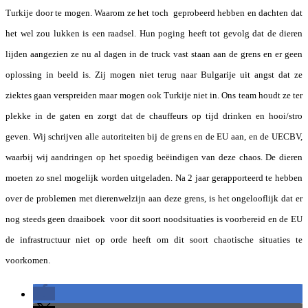
Turkije door te mogen. Waarom ze het toch geprobeerd hebben en dachten dat
het wel zou lukken is een raadsel. Hun poging heeft tot gevolg dat de dieren
lijden aangezien ze nu al dagen in de truck vast staan aan de grens en er geen
oplossing in beeld is. Zij mogen niet terug naar Bulgarije uit angst dat ze
ziektes gaan verspreiden maar mogen ook Turkije niet in. Ons team houdt ze ter
plekke in de gaten en zorgt dat de chauffeurs op tijd drinken en hooi/stro
geven. Wij schrijven alle autoriteiten bij de grens en de EU aan, en de UECBV,
waarbij wij aandringen op het spoedig beëindigen van deze chaos. De dieren
moeten zo snel mogelijk worden uitgeladen. Na 2 jaar gerapporteerd te hebben
over de problemen met dierenwelzijn aan deze grens, is het ongelooflijk dat er
nog steeds geen draaiboek voor dit soort noodsituaties is voorbereid en de EU
de infrastructuur niet op orde heeft om dit soort chaotische situaties te
voorkomen.