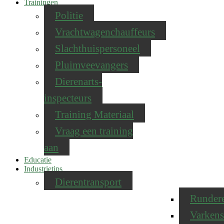
Trainingen
Politie
Vrachtwagenchauffeurs
Slachthuispersoneel
Pluimveevangers
Dierenarts-
inspecteurs
Training Materiaal
Vraag een training
aan
Educatie
Industrietips
Dierentransport
Runder
Varkens