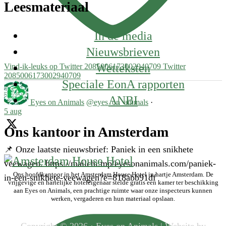
Leesmateriaal
In de media
Nieuwsbrieven
Wetteksten
Vind-ik-leuks op Twitter 2085006173002940709
Twitter
2085006173002940709
Speciale EonA rapporten
ANBI
Eyes on Animals
@eyes_on_animals
·
5 aug
Ons kantoor in Amsterdam
📌 Onze laatste nieuwsbrief: Paniek in een snikhete
veewagen. https://mailchi.mp/eyesonanimals.com/paniek-
Ons hoofdkantoor in het Amsterdam House Hotel in hartje Amsterdam. De
in-een-snikhete-veewagen?e=818abb91df
vrijgevige en hartelijke hoteleigenaar stelde gratis een kamer ter beschikking
aan Eyes on Animals, een prachtige ruimte waar onze inspecteurs kunnen
werken, vergaderen en hun materiaal opslaan.
Copyright © 2026 · Eyes on Animals | Website by