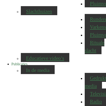
Pluimv
Slachthuizen
Runder
Varkens
Pluimv
Rituale
slacht
Educatieve video’s
Publicaties
In de media
Gedruk
media
Televisi
Radio