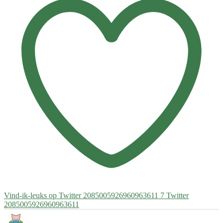
Vind-ik-leuks op Twitter 2085005926960963611
7
Twitter
2085005926960963611