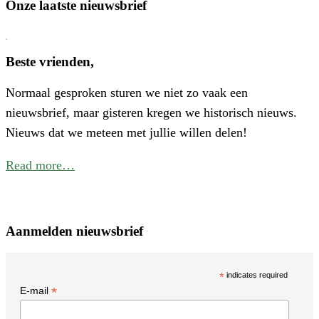
Onze laatste nieuwsbrief
E
C
V
Beste vrienden,
V
Normaal gesproken sturen we niet zo vaak een
W
nieuwsbrief, maar gisteren kregen we historisch nieuws.
I
Nieuws dat we meteen met jullie willen delen!
N
Read more…
Aanmelden nieuwsbrief
*
indicates required
*
E-mail