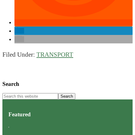
Filed Under:
TRANSPORT
Primary
Search
Sidebar
Search
this
website
Featured