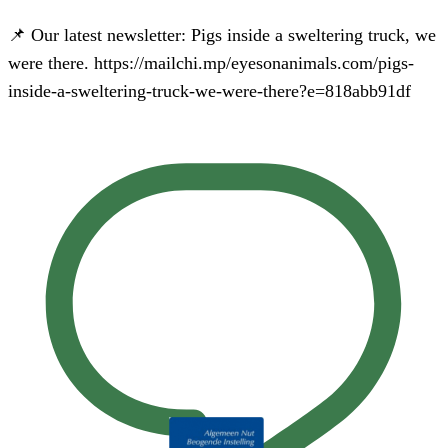
📌 Our latest newsletter: Pigs inside a sweltering truck, we
were there. https://mailchi.mp/eyesonanimals.com/pigs-
inside-a-sweltering-truck-we-were-there?e=818abb91df