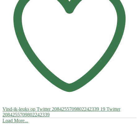
Vind-ik-leuks op Twitter 2084255709802242339
19
Twitter
2084255709802242339
Load More...