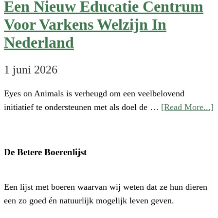
Een Nieuw Educatie Centrum
Voor Varkens Welzijn In
Nederland
1 juni 2026
Eyes on Animals is verheugd om een veelbelovend
a
initiatief te ondersteunen met als doel de …
[Read More...]
S
‘
o
De Betere Boerenlijst
H
P
Een lijst met boeren waarvan wij weten dat ze hun dieren
–
een zo goed én natuurlijk mogelijk leven geven.
E
N