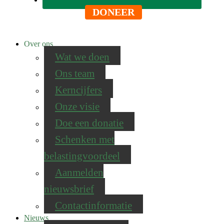
DONEER
Over ons
Wat we doen
Ons team
Kerncijfers
Onze visie
Doe een donatie
Schenken met
belastingvoordeel
Aanmelden
nieuwsbrief
Contactinformatie
Nieuws