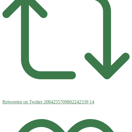
Retweeten op Twitter 2084255709802242339
14