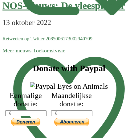
NOS-nieuws: De vleesprinter
13 oktober 2022
Retweeten op Twitter 2085006173002940709
Meer nieuws Toekomstvisie
Footer
Donate with Paypal
Eenmalige
Maandelijkse
donatie:
donatie: