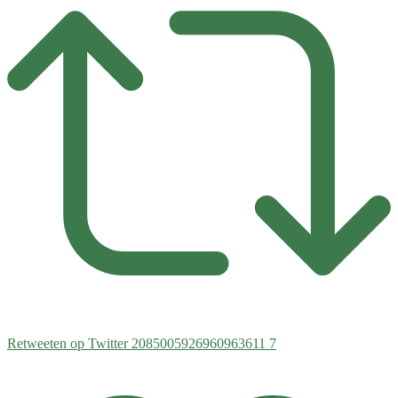
Retweeten op Twitter 2085005926960963611
7