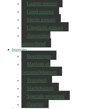
Laatste nieuws
Goed nieuws
Slecht nieuws
Uitgelicht nieuws
Aanmelden
nieuwsbrief
Inspecties
Boerderijen
Markten en
verzamelplaatsen
Transport
Slachthuizen
Speciale projecten
Overige