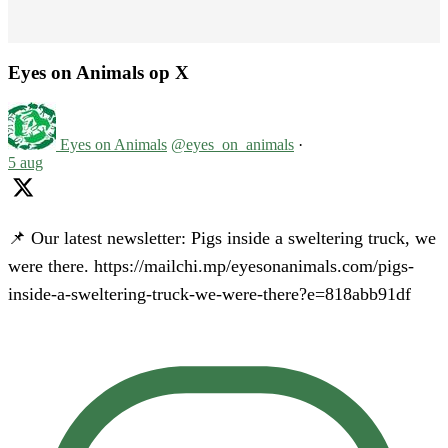
Eyes on Animals op X
Eyes on Animals
@eyes_on_animals
·
5 aug
📌 Our latest newsletter: Pigs inside a sweltering truck, we
were there. https://mailchi.mp/eyesonanimals.com/pigs-
inside-a-sweltering-truck-we-were-there?e=818abb91df