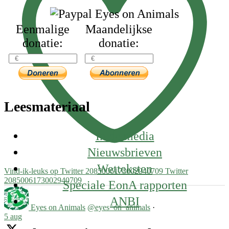
Eenmalige
Maandelijkse
donatie:
donatie:
Leesmateriaal
In de media
Nieuwsbrieven
Wetteksten
Vind-ik-leuks op Twitter 2085006173002940709
Twitter
2085006173002940709
Speciale EonA rapporten
ANBI
Eyes on Animals
@eyes_on_animals
·
5 aug