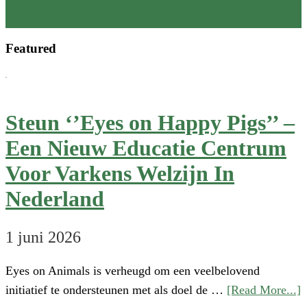
Annual
Review
Featured
is
now
available
Steun ‘’Eyes on Happy Pigs’’ –
Een Nieuw Educatie Centrum
Voor Varkens Welzijn In
Nederland
1 juni 2026
Eyes on Animals is verheugd om een veelbelovend
a
initiatief te ondersteunen met als doel de …
[Read More...]