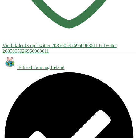
Vind-ik-leuks op Twitter 2085005926960963611
6
Twitter
2085005926960963611
Ethical Farming Ireland