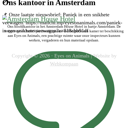
Ons kantoor in Amsterdam
📌 Onze laatste nieuwsbrief: Paniek in een snikhete
veewagen. https://mailchi.mp/eyesonanimals.com/paniek-
Ons hoofdkantoor in het Amsterdam House Hotel in hartje Amsterdam. De
in-een-snikhete-veewagen?e=818abb91df
vrijgevige en hartelijke hoteleigenaar stelde gratis een kamer ter beschikking
aan Eyes on Animals, een prachtige ruimte waar onze inspecteurs kunnen
werken, vergaderen en hun materiaal opslaan.
Copyright © 2026 · Eyes on Animals | Website by
Webkompaan