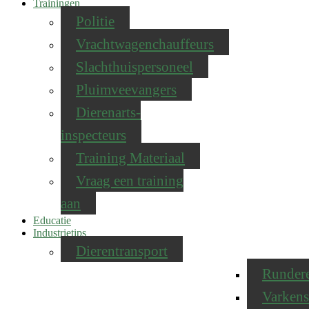
Trainingen
Politie
Vrachtwagenchauffeurs
Slachthuispersoneel
Pluimveevangers
Dierenarts-
inspecteurs
Training Materiaal
Vraag een training
aan
Educatie
Industrietips
Dierentransport
Runder
Varkens