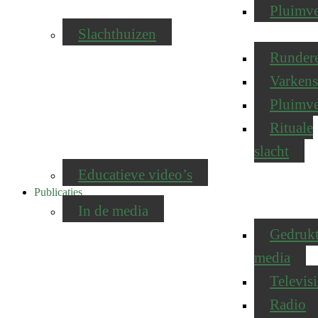
Pluimv
Slachthuizen
Runder
Varkens
Pluimv
Rituale
slacht
Educatieve video’s
Publicaties
In de media
Gedruk
media
Televisi
Radio