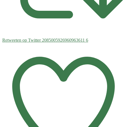
Retweeten op Twitter 2085005926960963611
6