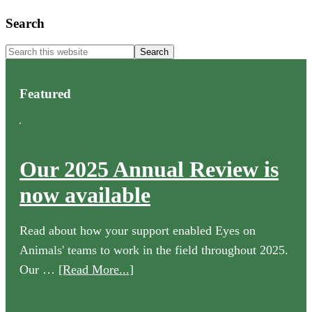
Primary
Search
Sidebar
Search
this
website
Featured
Our 2025 Annual Review is
now available
Read about how your support enabled Eyes on
Animals' teams to work in the field throughout 2025.
about
Our …
[Read More...]
Our
2025