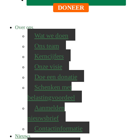
DONEER
Over ons
Wat we doen
Ons team
Kerncijfers
Onze visie
Doe een donatie
Schenken met
belastingvoordeel
Aanmelden
nieuwsbrief
Contactinformatie
Nieuws