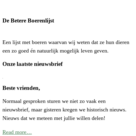
S
‘
o
De Betere Boerenlijst
H
P
Een lijst met boeren waarvan wij weten dat ze hun dieren
–
een zo goed én natuurlijk mogelijk leven geven.
E
N
Onze laatste nieuwsbrief
E
C
V
Beste vrienden,
V
Normaal gesproken sturen we niet zo vaak een
W
nieuwsbrief, maar gisteren kregen we historisch nieuws.
I
Nieuws dat we meteen met jullie willen delen!
N
Read more…