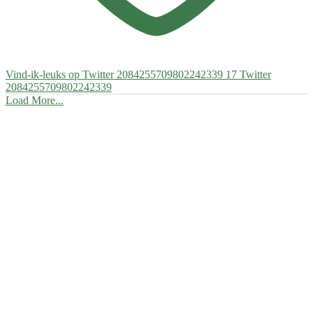
Vind-ik-leuks op Twitter 2084255709802242339
17
Twitter
2084255709802242339
Load More...