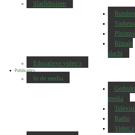
Slachthuizen
Runder
Varkens
Pluimv
Rituale
slacht
Educatieve video’s
Publicaties
In de media
Gedruk
media
Televisi
Radio
Video’s