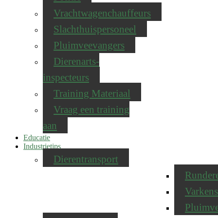
Vrachtwagenchauffeurs
Slachthuispersoneel
Pluimveevangers
Dierenarts-
inspecteurs
Training Materiaal
Vraag een training
aan
Educatie
Industrietips
Dierentransport
Runder
Varkens
Pluimv