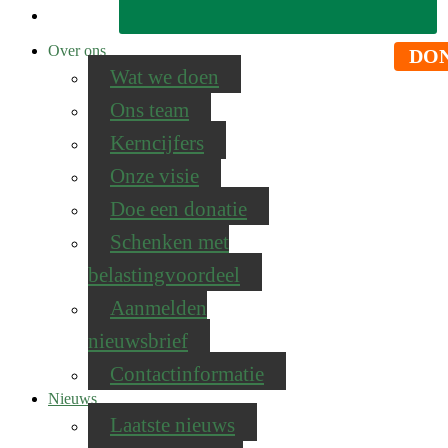
Over ons
DO
Wat we doen
Ons team
Kerncijfers
Onze visie
Doe een donatie
Schenken met
belastingvoordeel
Aanmelden
nieuwsbrief
Contactinformatie
Nieuws
Laatste nieuws