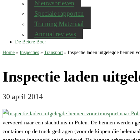
Nieuwsbrieven
Speciale rapporten
Training Materiaal
Annual reviews
De Betere Boer
Home
»
Inspecties
»
Transport
»
Inspectie laden uitgelegde hennen vo
Inspectie laden uitge
30 april 2014
vervoerd naar een slachthuis in Polen. De hennen werden geh
container op de truck gedragen (voor de kippen die helemaal
containers ingegooid en/of geduwd. De hennen schreeuwden he