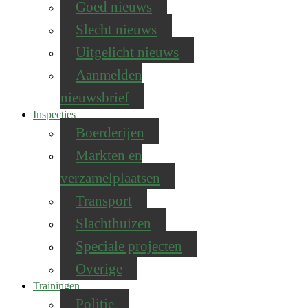
Goed nieuws
Slecht nieuws
Uitgelicht nieuws
Aanmelden
nieuwsbrief
Inspecties
Boerderijen
Markten en
verzamelplaatsen
Transport
Slachthuizen
Speciale projecten
Overige
Trainingen
Politie