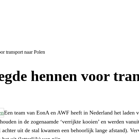
or transport naar Polen
legde hennen voor tra
Een team van EonA en AWF heeft in Nederland het laden v
ouden in de zogenaamde ‘verrijkte kooien’ en werden vanuit d
 achter uit de stal kwamen een behoorlijk lange afstand). Ver
t uit (letterlijk) van pijn.