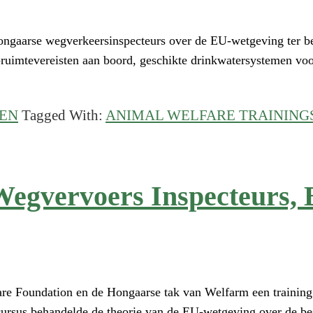
ongaarse wegverkeersinspecteurs over de EU-wetgeving ter b
uimtevereisten aan boord, geschikte drinkwatersystemen voor 
GEN
Tagged With:
ANIMAL WELFARE TRAINING
rsinspecteurs
 Wegvervoers Inspecteurs,
t,
e Foundation en de Hongaarse tak van Welfarm een ​​training
 cursus behandelde de theorie van de EU-wetgeving over de be