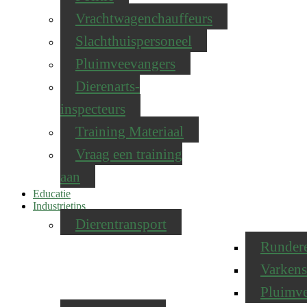
Vrachtwagenchauffeurs
Slachthuispersoneel
Pluimveevangers
Dierenarts-
inspecteurs
Training Materiaal
Vraag een training
aan
Educatie
Industrietips
Dierentransport
Runder
Varkens
Pluimv