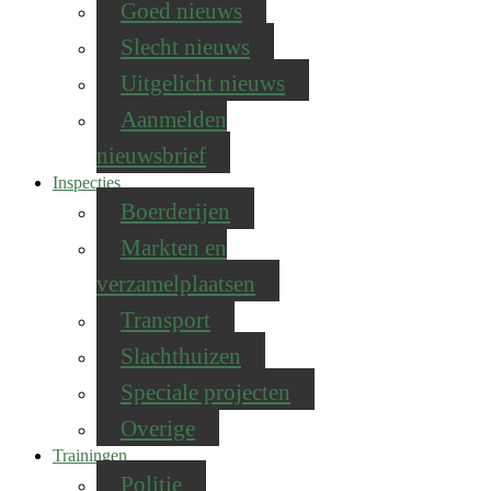
Goed nieuws
Slecht nieuws
Uitgelicht nieuws
Aanmelden
nieuwsbrief
Inspecties
Boerderijen
Markten en
verzamelplaatsen
Transport
Slachthuizen
Speciale projecten
Overige
Trainingen
Politie