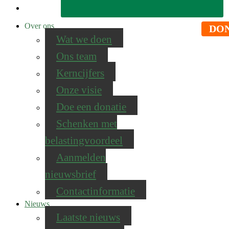
Over ons
DO
Wat we doen
Ons team
Kerncijfers
Onze visie
Doe een donatie
Schenken met
belastingvoordeel
Aanmelden
nieuwsbrief
Contactinformatie
Nieuws
Laatste nieuws