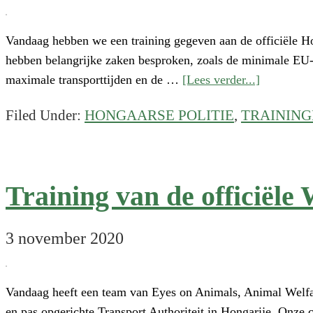
Vandaag hebben we een training gegeven aan de officiële H
hebben belangrijke zaken besproken, zoals de minimale EU-r
about
maximale transporttijden en de …
[Lees verder...]
Training
Filed Under:
HONGAARSE POLITIE
,
TRAININ
van
de
officiële
wegverkee
Training van de officiële
in
Törökbalín
Hongarije
3 november 2020
Vandaag heeft een team van Eyes on Animals, Animal Welfar
en pas opgerichte Transport Authoriteit in Hongarije. Onze