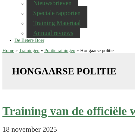
Nieuwsbrieven
Speciale rapporten
Training Materiaal
Annual reviews
De Betere Boer
Home
»
Trainingen
»
Politietrainingen
»
Hongaarse politie
HONGAARSE POLITIE
Training van de officiële
18 november 2025