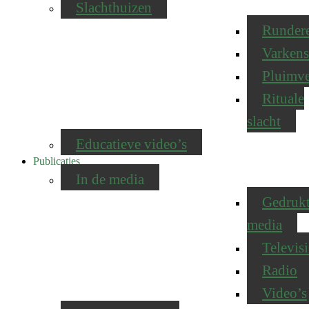
Slachthuizen
Runder
Varkens
Pluimv
Rituale
slacht
Educatieve video’s
Publicaties
In de media
Gedruk
media
Televisi
Radio
Video’s