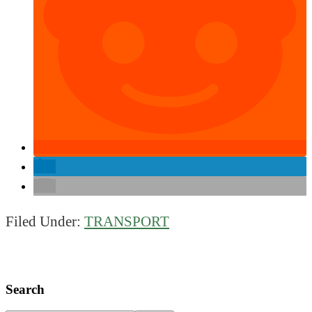
Filed Under:
TRANSPORT
Primary
Search
Sidebar