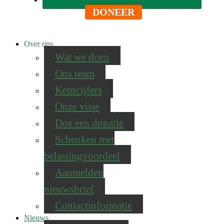
DONEER
Over ons
Wat we doen
Ons team
Kerncijfers
Onze visie
Doe een donatie
Schenken met
belastingvoordeel
Aanmelden
nieuwsbrief
Contactinformatie
Nieuws