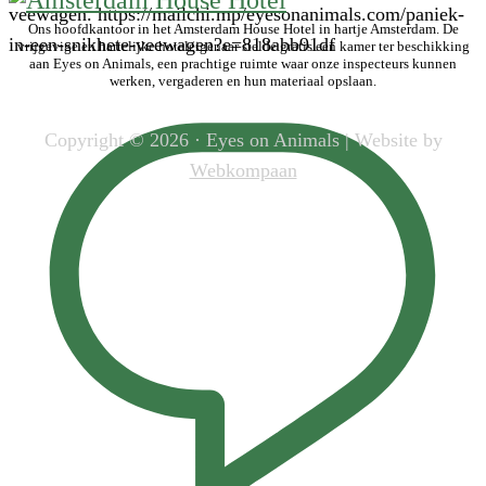
veewagen. https://mailchi.mp/eyesonanimals.com/paniek-
Ons hoofdkantoor in het Amsterdam House Hotel in hartje Amsterdam. De
in-een-snikhete-veewagen?e=818abb91df
vrijgevige en hartelijke hoteleigenaar stelde gratis een kamer ter beschikking
aan Eyes on Animals, een prachtige ruimte waar onze inspecteurs kunnen
werken, vergaderen en hun materiaal opslaan.
Copyright © 2026 · Eyes on Animals | Website by
Webkompaan