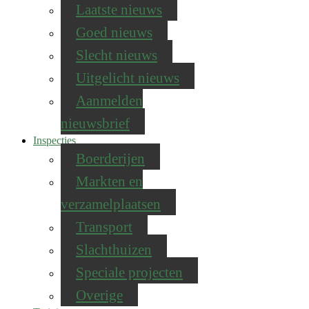
Laatste nieuws
Goed nieuws
Slecht nieuws
Uitgelicht nieuws
Aanmelden
nieuwsbrief
Inspecties
Boerderijen
Markten en
verzamelplaatsen
Transport
Slachthuizen
Speciale projecten
Overige