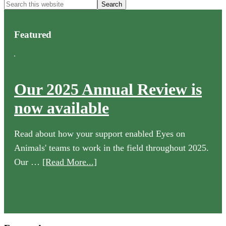
Search
this
website
Featured
Our 2025 Annual Review is
now available
Read about how your support enabled Eyes on
Animals' teams to work in the field throughout 2025.
about
Our …
[Read More...]
Our
2025
Annual
Review