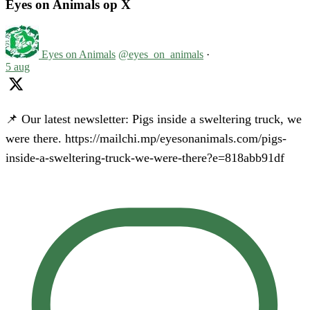
Eyes on Animals op X
Eyes on Animals
@eyes_on_animals
·
5 aug
📌 Our latest newsletter: Pigs inside a sweltering truck, we
were there. https://mailchi.mp/eyesonanimals.com/pigs-
inside-a-sweltering-truck-we-were-there?e=818abb91df