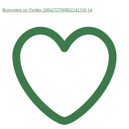
Retweeten op Twitter 2084255709802242339
14