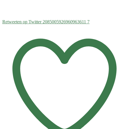
Retweeten op Twitter 2085005926960963611
7