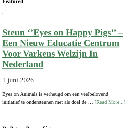
Featured
is
now
available
Steun ‘’Eyes on Happy Pigs’’ –
Een Nieuw Educatie Centrum
Voor Varkens Welzijn In
Nederland
1 juni 2026
Eyes on Animals is verheugd om een veelbelovend
a
initiatief te ondersteunen met als doel de …
[Read More...]
S
‘
o