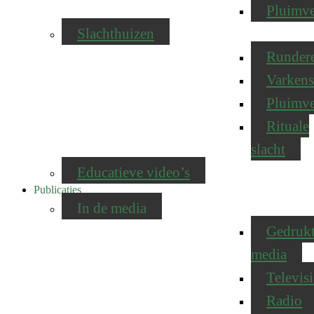
Pluimv
Slachthuizen
Runder
Varkens
Pluimv
Rituale
slacht
Educatieve video’s
Publicaties
In de media
Gedruk
media
Televisi
Radio