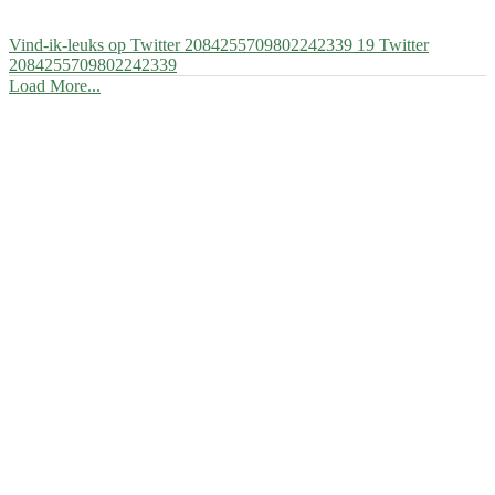
Vind-ik-leuks op Twitter 2084255709802242339
19
Twitter
2084255709802242339
Load More...