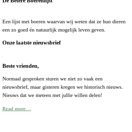
De Betere Boerenlijst
H
P
Een lijst met boeren waarvan wij weten dat ze hun dieren
–
een zo goed én natuurlijk mogelijk leven geven.
E
N
Onze laatste nieuwsbrief
E
C
V
Beste vrienden,
V
Normaal gesproken sturen we niet zo vaak een
W
nieuwsbrief, maar gisteren kregen we historisch nieuws.
I
Nieuws dat we meteen met jullie willen delen!
N
Read more…