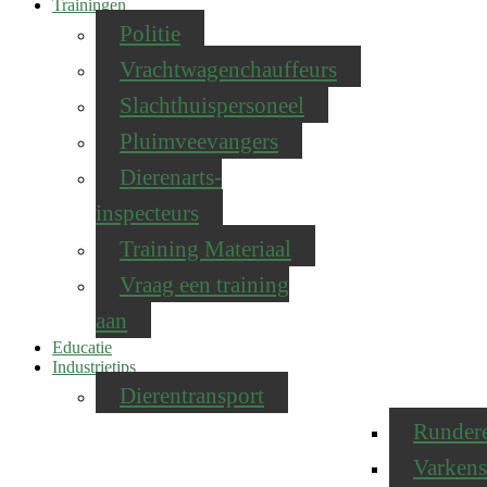
Trainingen
Politie
Vrachtwagenchauffeurs
Slachthuispersoneel
Pluimveevangers
Dierenarts-
inspecteurs
Training Materiaal
Vraag een training
aan
Educatie
Industrietips
Dierentransport
Runder
Varkens