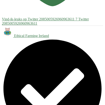
Vind-ik-leuks op Twitter 2085005926960963611
7
Twitter
2085005926960963611
Ethical Farming Ireland