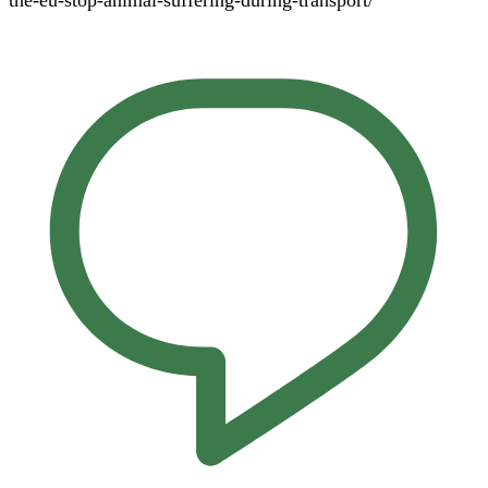
the-eu-stop-animal-suffering-during-transport/