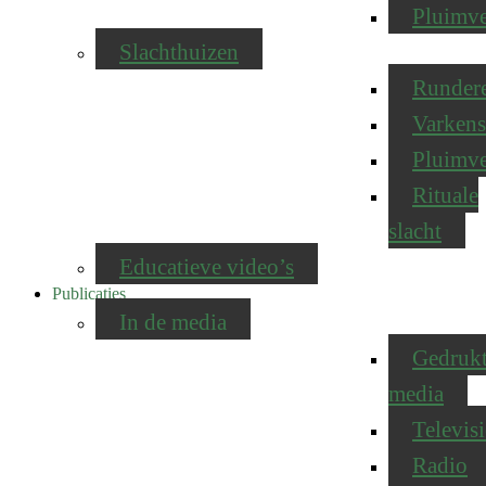
Pluimv
Slachthuizen
Runder
Varkens
Pluimv
Rituale
slacht
Educatieve video’s
Publicaties
In de media
Gedruk
media
Televisi
Radio