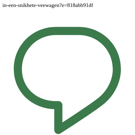
in-een-snikhete-veewagen?e=818abb91df