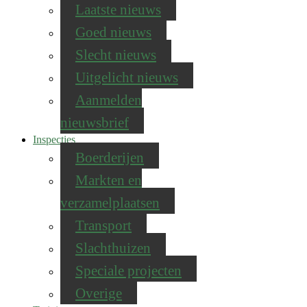
Laatste nieuws
Goed nieuws
Slecht nieuws
Uitgelicht nieuws
Aanmelden
nieuwsbrief
Inspecties
Boerderijen
Markten en
verzamelplaatsen
Transport
Slachthuizen
Speciale projecten
Overige