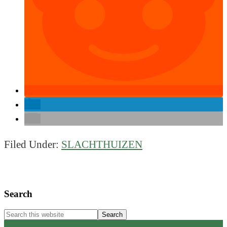
Filed Under:
SLACHTHUIZEN
Primary
Search
Sidebar
Search
this