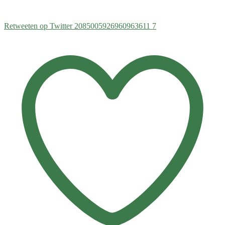
Retweeten op Twitter 2085005926960963611
7