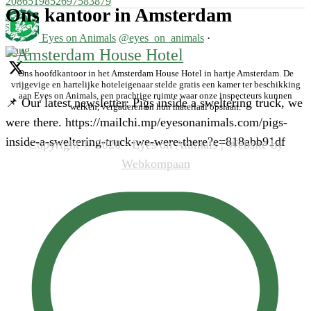
2086519852697583879
Ons kantoor in Amsterdam
Eyes on Animals
@eyes_on_animals
·
5 aug
Ons hoofdkantoor in het Amsterdam House Hotel in hartje Amsterdam. De
vrijgevige en hartelijke hoteleigenaar stelde gratis een kamer ter beschikking
aan Eyes on Animals, een prachtige ruimte waar onze inspecteurs kunnen
📌 Our latest newsletter: Pigs inside a sweltering truck, we
werken, vergaderen en hun materiaal opslaan.
were there. https://mailchi.mp/eyesonanimals.com/pigs-
inside-a-sweltering-truck-we-were-there?e=818abb91df
Copyright © 2026 · Eyes on Animals | Website by
Webkompaan