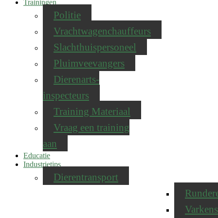
Trainingen
Politie
Vrachtwagenchauffeurs
Slachthuispersoneel
Pluimveevangers
Dierenarts-
inspecteurs
Training Materiaal
Vraag een training
aan
Educatie
Industrietips
Dierentransport
Runder
Varkens