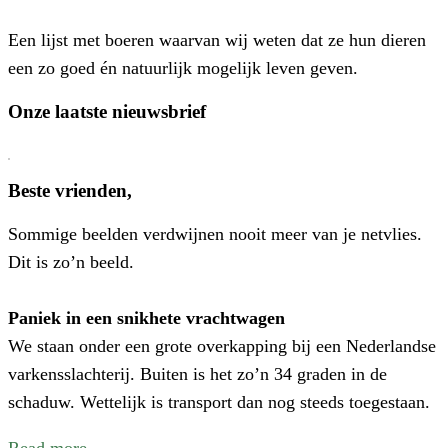
P
Een lijst met boeren waarvan wij weten dat ze hun dieren
–
een zo goed én natuurlijk mogelijk leven geven.
E
N
Onze laatste nieuwsbrief
E
C
V
Beste vrienden,
V
Sommige beelden verdwijnen nooit meer van je netvlies.
W
Dit is zo’n beeld.
I
N
Paniek in een snikhete vrachtwagen
We staan onder een grote overkapping bij een Nederlandse
varkensslachterij. Buiten is het zo’n 34 graden in de
schaduw. Wettelijk is transport dan nog steeds toegestaan.
Read more…