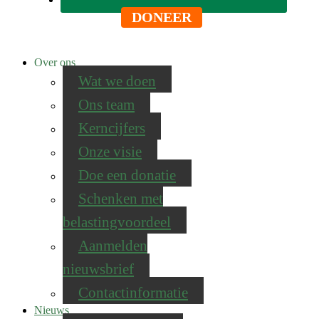
DONEER
Over ons
Wat we doen
Ons team
Kerncijfers
Onze visie
Doe een donatie
Schenken met
belastingvoordeel
Aanmelden
nieuwsbrief
Contactinformatie
Nieuws