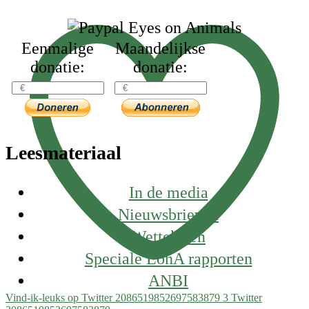
Eenmalige
Maandelijkse
donatie:
donatie:
Leesmateriaal
In de media
Nieuwsbrieven
Wetteksten
Speciale EonA rapporten
ANBI
Vind-ik-leuks op Twitter 2086519852697583879
3
Twitter