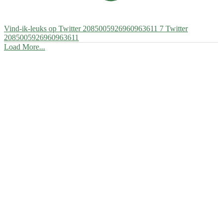
Vind-ik-leuks op Twitter 2085005926960963611
7
Twitter
2085005926960963611
Load More...