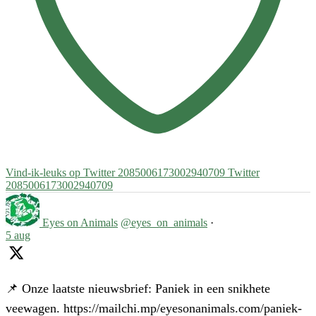
Vind-ik-leuks op Twitter 2085006173002940709
Twitter
2085006173002940709
Eyes on Animals
@eyes_on_animals
·
5 aug
📌 Onze laatste nieuwsbrief: Paniek in een snikhete
veewagen. https://mailchi.mp/eyesonanimals.com/paniek-