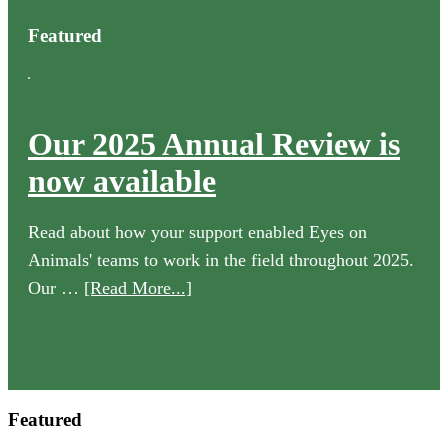
website
Featured
Our 2025 Annual Review is
now available
Read about how your support enabled Eyes on
Animals' teams to work in the field throughout 2025.
about
Our …
[Read More...]
Our
2025
Annual
Review
Featured
is