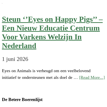
now
available
Steun ‘’Eyes on Happy Pigs’’ –
Een Nieuw Educatie Centrum
Voor Varkens Welzijn In
Nederland
1 juni 2026
Eyes on Animals is verheugd om een veelbelovend
a
initiatief te ondersteunen met als doel de …
[Read More...]
S
‘
o
De Betere Boerenlijst
H